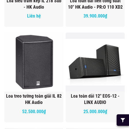
Loa siêu trầm kép IL 218 Sub
Loa toàn dải liền công suất
- HK Audio
10" HK Audio - PR:O 110 XD2
Liên hệ
39.900.000₫
Loa treo tường toàn giải IL 82
Loa toàn dải 12" EOS-12 -
HK Audio
LINX AUDIO
52.500.000₫
25.000.000₫