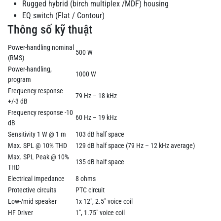
Rugged hybrid (birch multiplex /MDF) housing
EQ switch (Flat / Contour)
Thông số kỹ thuật
Power-handling nominal
500 W
(RMS)
Power-handling,
1000 W
program
Frequency response
79 Hz – 18 kHz
+/-3 dB
Frequency response -10
60 Hz – 19 kHz
dB
Sensitivity 1 W @ 1 m
103 dB half space
Max. SPL @ 10% THD
129 dB half space (79 Hz – 12 kHz average)
Max. SPL Peak @ 10%
135 dB half space
THD
Electrical impedance
8 ohms
Protective circuits
PTC circuit
Low-/mid speaker
1x 12", 2.5" voice coil
HF Driver
1", 1.75" voice coil