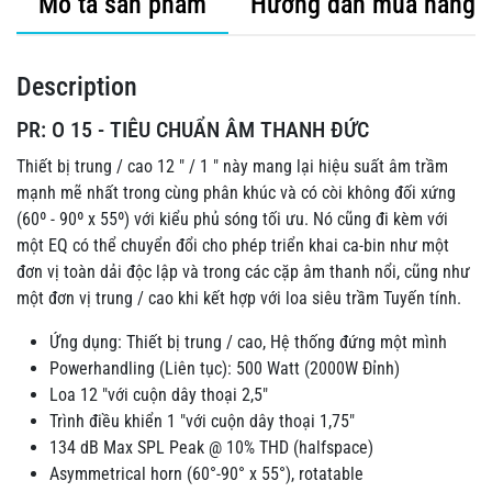
Mô tả sản phẩm
Hướng dẫn mua hàng
Description
PR: O 15 - TIÊU CHUẨN ÂM THANH ĐỨC
Thiết bị trung / cao 12 ″ / 1 ″ này mang lại hiệu suất âm trầm
mạnh mẽ nhất trong cùng phân khúc và có còi không đối xứng
(60º - 90º x 55º) với kiểu phủ sóng tối ưu.
Nó cũng đi kèm với
một EQ có thể chuyển đổi cho phép triển khai ca-bin như một
đơn vị toàn dải độc lập và trong các cặp âm thanh nổi, cũng như
một đơn vị trung / cao khi kết hợp với loa siêu trầm Tuyến tính.
Ứng dụng: Thiết bị trung / cao, Hệ thống đứng một mình
Powerhandling (Liên tục): 500 Watt (2000W Đỉnh)
Loa 12 "với cuộn dây thoại 2,5"
Trình điều khiển 1 "với cuộn dây thoại 1,75"
134 dB Max SPL Peak @ 10% THD (halfspace)
Asymmetrical horn (60°-90° x 55°), rotatable