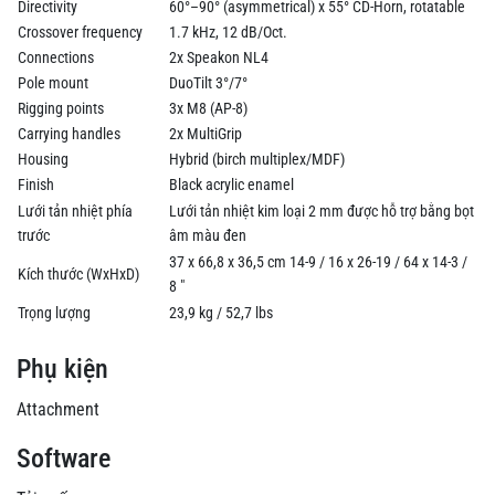
Directivity
60°–90° (asymmetrical) x 55° CD-Horn, rotatable
Crossover frequency
1.7 kHz, 12 dB/Oct.
Connections
2x Speakon NL4
Pole mount
DuoTilt 3°/7°
Rigging points
3x M8 (AP-8)
Carrying handles
2x MultiGrip
Housing
Hybrid (birch multiplex/MDF)
Finish
Black acrylic enamel
Lưới tản nhiệt phía
Lưới tản nhiệt kim loại 2 mm được hỗ trợ bằng bọt
trước
âm màu đen
37 x 66,8 x 36,5 cm 14-9 / 16 x 26-19 / 64 x 14-3 /
Kích thước (WxHxD)
8 "
Trọng lượng
23,9 kg / 52,7 lbs
Phụ kiện
Attachment
Software