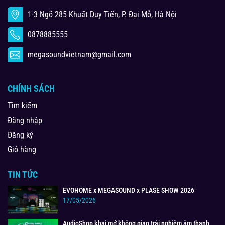
1-3 Ngõ 285 Khuất Duy Tiến, P. Đại Mỗ, Hà Nội
0878885555
megasoundvietnam@gmail.com
CHÍNH SÁCH
Tìm kiếm
Đăng nhập
Đăng ký
Giỏ hàng
TIN TỨC
EVOHOME x MEGASOUND x PLASE SHOW 2026
17/05/2026
AudioShop khai mở không gian trải nghiệm âm thanh