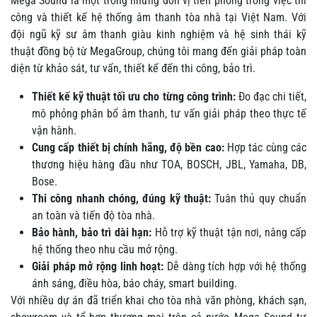
Mega Sound là một trong những đơn vị tiên phong trong việc thi
công và thiết kế hệ thống âm thanh tòa nhà tại Việt Nam. Với
đội ngũ kỹ sư âm thanh giàu kinh nghiệm và hệ sinh thái kỹ
thuật đồng bộ từ MegaGroup, chúng tôi mang đến giải pháp toàn
diện từ khảo sát, tư vấn, thiết kế đến thi công, bảo trì.
Thiết kế kỹ thuật tối ưu cho từng công trình:
Đo đạc chi tiết,
mô phỏng phân bổ âm thanh, tư vấn giải pháp theo thực tế
vận hành.
Cung cấp thiết bị chính hãng, độ bền cao:
Hợp tác cùng các
thương hiệu hàng đầu như TOA, BOSCH, JBL, Yamaha, DB,
Bose.
Thi công nhanh chóng, đúng kỹ thuật:
Tuân thủ quy chuẩn
an toàn và tiến độ tòa nhà.
Bảo hành, bảo trì dài hạn:
Hỗ trợ kỹ thuật tận nơi, nâng cấp
hệ thống theo nhu cầu mở rộng.
Giải pháp mở rộng linh hoạt:
Dễ dàng tích hợp với hệ thống
ánh sáng, điều hòa, báo cháy, smart building.
Với nhiều dự án đã triển khai cho tòa nhà văn phòng, khách sạn,