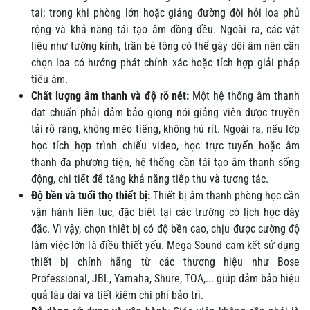
tai; trong khi phòng lớn hoặc giảng đường đòi hỏi loa phủ
rộng và khả năng tái tạo âm đồng đều. Ngoài ra, các vật
liệu như tường kính, trần bê tông có thể gây dội âm nên cần
chọn loa có hướng phát chính xác hoặc tích hợp giải pháp
tiêu âm.
Chất lượng âm thanh và độ rõ nét:
Một hệ thống âm thanh
đạt chuẩn phải đảm bảo giọng nói giảng viên được truyền
tải rõ ràng, không méo tiếng, không hú rít. Ngoài ra, nếu lớp
học tích hợp trình chiếu video, học trực tuyến hoặc âm
thanh đa phương tiện, hệ thống cần tái tạo âm thanh sống
động, chi tiết để tăng khả năng tiếp thu và tương tác.
Độ bền và tuổi thọ thiết bị:
Thiết bị âm thanh phòng học cần
vận hành liên tục, đặc biệt tại các trường có lịch học dày
đặc. Vì vậy, chọn thiết bị có độ bền cao, chịu được cường độ
làm việc lớn là điều thiết yếu. Mega Sound cam kết sử dụng
thiết bị chính hãng từ các thương hiệu như Bose
Professional, JBL, Yamaha, Shure, TOA,... giúp đảm bảo hiệu
quả lâu dài và tiết kiệm chi phí bảo trì.