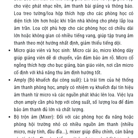
cho việc phát nhạc nền, âm thanh bài giảng và thông báo.
Loa treo tường/loa hộp thích hợp cho các phòng học có
diện tích lớn hơn hoặc khi trần nhà không cho phép lắp loa
âm trần. Loa cột phù hợp cho các phòng học có chiều dài
lớn hoặc không gian có nhiều tiếng vang, giúp tập trung âm
thanh theo một hướng nhất định, giảm thiểu tiếng dội.
Micro giáo viên và học sinh: Micro cài áo, micro không dây
giúp giảng viên dễ di chuyển, vẫn đảm bảo âm rõ. Micro cổ
ngỗng thích hợp cho bục giảng, bàn giáo viên, nơi cần micro
cố định với khả năng thu âm định hướng tốt.
Amply (Bộ khuếch đại công suất): Là trái tim của hệ thống
âm thanh phòng học, amply có nhiệm vụ khuếch đại tín hiệu
âm thanh từ micro và các nguồn phát khác lên loa. Việc lựa
chọn amply cần phù hợp với công suất, số lượng loa để đảm
bảo âm thanh đủ lớn và chất lượng.
Bộ trộn âm (Mixer): Đối với các phòng học đa năng hoặc
phòng hội trường nhỏ có nhiều nguồn âm thanh (nhiều
micro, máy tính, đầu đĩa...), mixer giúp điều chỉnh, cân bằng