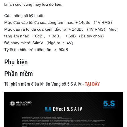
là lần cuối cùng máy lưu dữ liệu.
Các thông số kỹ thuật:
Mức đầu vào tối đa của cổng âm nhạc: + 14dBu （4V RMS）
Mức đầu ra tối đa của kênh đầu ra: + 14dBu （4V RMS） Mức
tăng âm nhạc ： 0dB 、 + 3dB 、 + 6dB （Ba tùy chọn）
Độ nhạy micrô: 64mV （Ngõ ra ： 4V）
Tỷ lệ tín hiệu trên tiếng ồn: ＞ 90dB
Phụ kiện
Phần mềm
Tải phần mềm điều khiển Vang số 5.S A IV -
TẠI ĐÂY