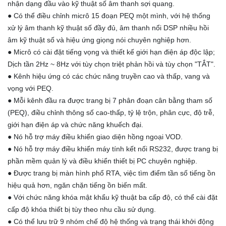
nhận dạng đầu vào kỹ thuật số âm thanh sợi quang.
● Có thể điều chỉnh micrô 15 đoạn PEQ một mình, với hệ thống
xử lý âm thanh kỹ thuật số đầy đủ, âm thanh nổi DSP nhiều hồi
âm kỹ thuật số và hiệu ứng giọng nói chuyên nghiệp hơn.
● Micrô có cài đặt tiếng vọng và thiết kế giới hạn điện áp độc lập;
Dịch tần 2Hz ~ 8Hz với tùy chọn triệt phản hồi và tùy chọn "TẮT".
● Kênh hiệu ứng có các chức năng truyền cao và thấp, vang và
vọng với PEQ.
● Mỗi kênh đầu ra được trang bị 7 phân đoạn cân bằng tham số
(PEQ), điều chỉnh thông số cao-thấp, tỷ lệ trộn, phân cực, độ trễ,
giới hạn điện áp và chức năng khuếch đại.
● Nó hỗ trợ máy điều khiển giao diện hồng ngoại VOD.
● Nó hỗ trợ máy điều khiển máy tính kết nối RS232, được trang bị
phần mềm quản lý và điều khiển thiết bị PC chuyên nghiệp.
● Được trang bị màn hình phổ RTA, việc tìm điểm tần số tiếng ồn
hiệu quả hơn, ngăn chặn tiếng ồn biến mất.
● Với chức năng khóa mật khẩu kỹ thuật ba cấp độ, có thể cài đặt
cấp độ khóa thiết bị tùy theo nhu cầu sử dụng.
● Có thể lưu trữ 9 nhóm chế độ hệ thống và trạng thái khởi động