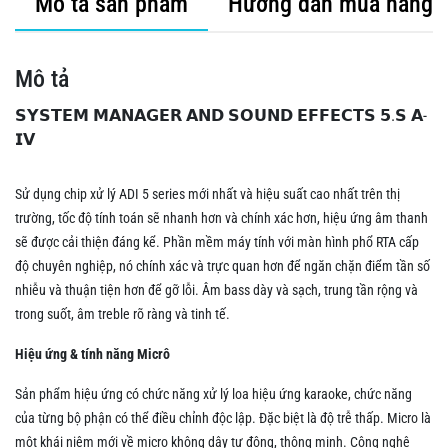
Mô tả sản phẩm
Hướng dẫn mua hàng
Mô tả
𝗦𝗬𝗦𝗧𝗘𝗠 𝗠𝗔𝗡𝗔𝗚𝗘𝗥 𝗔𝗡𝗗 𝗦𝗢𝗨𝗡𝗗 𝗘𝗙𝗙𝗘𝗖𝗧𝗦 𝟱.𝗦 𝗔-
𝗜𝗩
Sử dụng chip xử lý ADI 5 series mới nhất và hiệu suất cao nhất trên thị
trường, tốc độ tính toán sẽ nhanh hơn và chính xác hơn, hiệu ứng âm thanh
sẽ được cải thiện đáng kể. Phần mềm máy tính với màn hình phổ RTA cấp
độ chuyên nghiệp, nó chính xác và trực quan hơn để ngăn chặn điểm tần số
nhiễu và thuận tiện hơn để gỡ lỗi. Âm bass dày và sạch, trung tần rộng và
trong suốt, âm treble rõ ràng và tinh tế.
Hiệu ứng & tính năng Micrô
Sản phẩm hiệu ứng có chức năng xử lý loa hiệu ứng karaoke, chức năng
của từng bộ phận có thể điều chỉnh độc lập. Đặc biệt là độ trễ thấp. Micro là
một khái niệm mới về micro không dây tự động, thông minh. Công nghệ