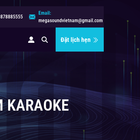
Email:
0878885555
megasoundvietnam@gmail.com
Đặt lịch hẹn
ệ
UM KARAOKE