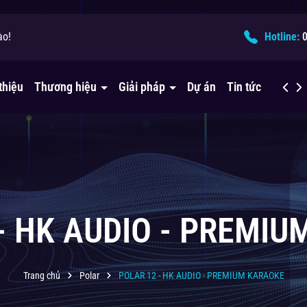
ào!
ải pháp âm thanh?
Hotline:
thiệu
Thương hiệu
Giải pháp
Dự án
Tin tức
Liên h
- HK AUDIO - PREMI
Trang chủ
Polar
POLAR 12 - HK AUDIO - PREMIUM KARAOKE