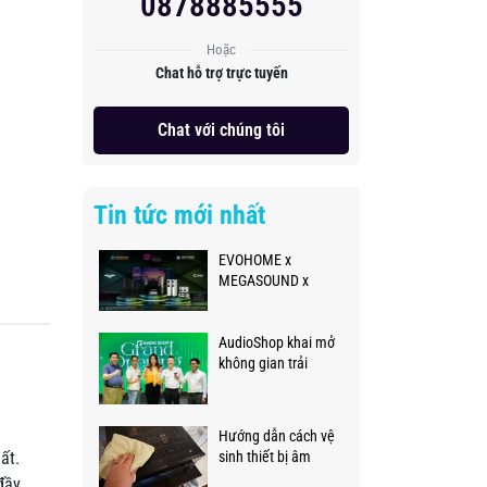
0878885555
Hoặc
Chat hỗ trợ trực tuyến
Chat với chúng tôi
Tin tức mới nhất
EVOHOME x
MEGASOUND x
PLASE SHOW 2026
AudioShop khai mở
không gian trải
nghiệm âm thanh
thực tế đẳng cấp,
chuyên nghiệp
Hướng dẫn cách vệ
sinh thiết bị âm
ất.
thanh đúng cách
đầy