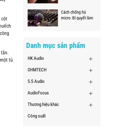
ngay tại nhà
Cách chống hú
micro: Bí quyết làm
 cột
chủ âm thanh
khuếch
chuyên nghiệp
 công
Danh mục sản phẩm
 tần.
HK Audio
 một tủ
OHMTECH
5.S Audio
AudioFocus
Thương hiệu khác
Công suất