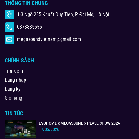
THÔNG TIN CHUNG
1-3 Ngõ 285 Khuất Duy Tiến, P. Đại Mỗ, Hà Nội
0878885555
megasoundvietnam@gmail.com
CHÍNH SÁCH
Tìm kiếm
Đăng nhập
Đăng ký
Giỏ hàng
TIN TỨC
EVOHOME x MEGASOUND x PLASE SHOW 2026
17/05/2026