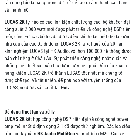
tận dụng tối đa năng lượng dự trữ để tạo ra âm thanh cân bằng
và mạnh mẽ.
LUCAS 2K
tự hào có các linh kiện chất lượng cao, bộ khuếch đại
công suất 2.000 watt mới được phát triển và công nghệ DSP tiên
tiến, cùng với các bộ lọc đã được điều chỉnh đặc biệt để đáp ứng
nhu cầu của các DJ di động. LUCAS 2K là kết quả của 20 năm
kinh nghiệm LUCAS tại HK Audio, với hơn 100.000 hệ thống được
bán chỉ riêng ở Châu Âu. Sự phát triển công nghệ nhất quán và
những hiểu biết sâu sắc thu được từ nhiều phản hồi của khách
hàng khiến LUCAS 2K trở thành LUCAS tốt nhất mà chúng tôi
từng chế tạo. Và tất nhiên, để phù hợp với truyền thống của
LUCAS, nó được sản xuất tại
Đức
.
Dễ dàng thiết lập và xử lý
LUCAS 2K
kết hợp công nghệ DSP hiện đại và công nghệ power
amp mới nhất ở định dạng 2.1 đã được thử nghiệm. Các loa siêu
trầm có tay cầm
HK Audio MultiGrip
và mặt bích M20. Các vệ