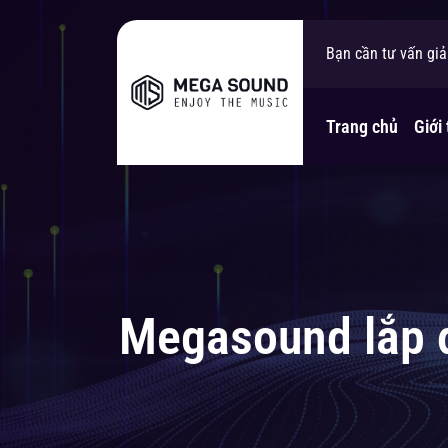
MegaSound xin ch
Bạn cần tư vấn gi
Liên hệ ngay cho c
Trang chủ
Giới 
Megasound lắp đ