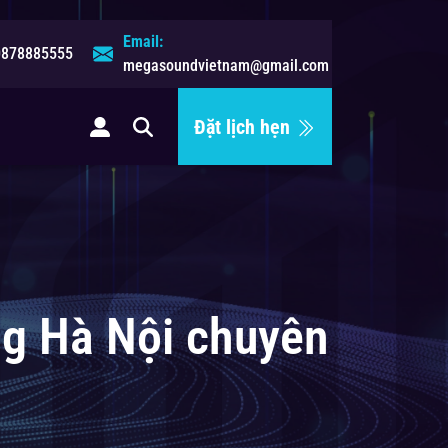
Email:
0878885555
megasoundvietnam@gmail.com
Đặt lịch hẹn
ệ
ng Hà Nội chuyên