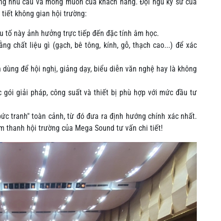
ỡng nhu cầu và mong muốn của khách hàng. Đội ngũ kỹ sư của
 tiết không gian hội trường:
ếu tố này ảnh hưởng trực tiếp đến đặc tính âm học.
g chất liệu gì (gạch, bê tông, kính, gỗ, thạch cao...) để xác
dùng để hội nghị, giảng dạy, biểu diễn văn nghệ hay là không
gói giải pháp, công suất và thiết bị phù hợp với mức đầu tư
ức tranh" toàn cảnh, từ đó đưa ra định hướng chính xác nhất.
m thanh hội trường của Mega Sound tư vấn chi tiết!