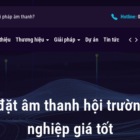
ào!
ải pháp âm thanh?
húng tôi nhé!
Hotline:
thiệu
Thương hiệu
Giải pháp
Dự án
Tin tức
Liên h
ặt âm thanh hội trườ
nghiệp giá tốt