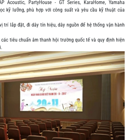
P Acoustic, PartyHouse - GT Series, KaraHome, Yamaha
lọc kỹ lưỡng, phù hợp với công suất và yêu cầu kỹ thuật của
vị trí lắp đặt, đi dây tín hiệu, dây nguồn để hệ thống vận hành
ủ các tiêu chuẩn âm thanh hội trường quốc tế và quy định hiện
i.