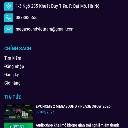
1-3 Ngõ 285 Khuất Duy Tiến, P. Đại Mỗ, Hà Nội
0878885555
megasoundvietnam@gmail.com
CHÍNH SÁCH
Tìm kiếm
Đăng nhập
Đăng ký
Giỏ hàng
TIN TỨC
EVOHOME x MEGASOUND x PLASE SHOW 2026
17/05/2026
AudioShop khai mở không gian trải nghiệm âm thanh