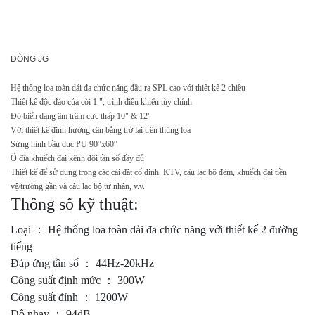
DÒNG JG
Hệ thống loa toàn dải đa chức năng đầu ra SPL cao với thiết kế 2 chiều
Thiết kế độc đáo của còi 1 ", trình điều khiển tùy chỉnh
Độ biến dạng âm trầm cực thấp 10" & 12"
Với thiết kế định hướng cân bằng trở lại trên thùng loa
Sừng hình bầu dục PU 90°x60°
Ổ đĩa khuếch đại kênh đôi tần số đầy đủ
Thiết kế để sử dụng trong các cài đặt cố định, KTV, câu lạc bộ đêm, khuếch đại tiền
vệ/trường gần và câu lạc bộ tư nhân, v.v.
Thông số kỹ thuật:
​​​​​​​Loại ： Hệ thống loa toàn dải đa chức năng với thiết kế 2 đường
tiếng
Đáp ứng tần số ： 44Hz-20kHz
Công suất định mức ： 300W
Công suất đỉnh ： 1200W
Độ nhạy ： 94dB