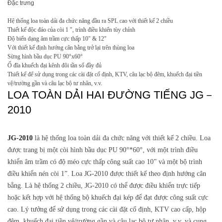
Đặc trưng
Hệ thống loa toàn dải đa chức năng đầu ra SPL cao với thiết kế 2 chiều
Thiết kế độc đáo của còi 1 ", trình điều khiển tùy chỉnh
Độ biến dạng âm trầm cực thấp 10" & 12"
Với thiết kế định hướng cân bằng trở lại trên thùng loa
Sừng hình bầu dục PU 90°x60°
Ổ đĩa khuếch đại kênh đôi tần số đầy đủ
Thiết kế để sử dụng trong các cài đặt cố định, KTV, câu lạc bộ đêm, khuếch đại tiền
vệ/trường gần và câu lạc bộ tư nhân, v.v.
LOA TOÀN DẢI HAI ĐƯỜNG TIẾNG JG－
2010
JG-2010
là hệ thống loa toàn dải đa chức năng với thiết kế 2 chiều.
Loa
được trang bị một còi hình bầu dục PU 90°*60°, với một trình điều
khiển âm trầm có độ méo cực thấp công suất cao 10” và một bộ trình
điều khiển nén còi 1”.
Loa JG-2010 được thiết kế theo định hướng cân
bằng.
Là hệ thống 2 chiều, JG-2010 có thể được điều khiển trực tiếp
hoặc kết hợp với hệ thống bộ khuếch đại kép để đạt được công suất cực
cao.
Lý tưởng để sử dụng trong các cài đặt cố định, KTV cao cấp, hộp
đêm, khuếch đại tiền vệ/trường gần và câu lạc bộ tư nhân, v.v. và cung