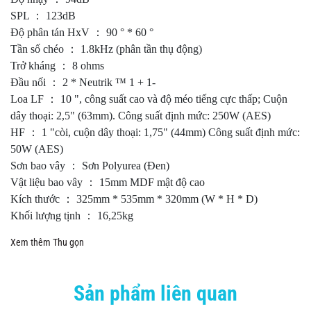
SPL ： 123dB
Độ phân tán HxV ： 90 ° * 60 °
Tần số chéo ： 1.8kHz (phân tần thụ động)
Trở kháng ： 8 ohms
Đầu nối ： 2 * Neutrik ™ 1 + 1-
Loa LF ： 10 ", công suất cao và độ méo tiếng cực thấp; Cuộn
dây thoại: 2,5" (63mm). Công suất định mức: 250W (AES)
HF ： 1 "còi, cuộn dây thoại: 1,75" (44mm) Công suất định mức:
50W (AES)
Sơn bao vây ： Sơn Polyurea (Đen)
Vật liệu bao vây ： 15mm MDF mật độ cao
Kích thước ： 325mm * 535mm * 320mm (W * H * D)
Khối lượng tịnh ： 16,25kg
Xem thêm
Thu gọn
Sản phẩm liên quan