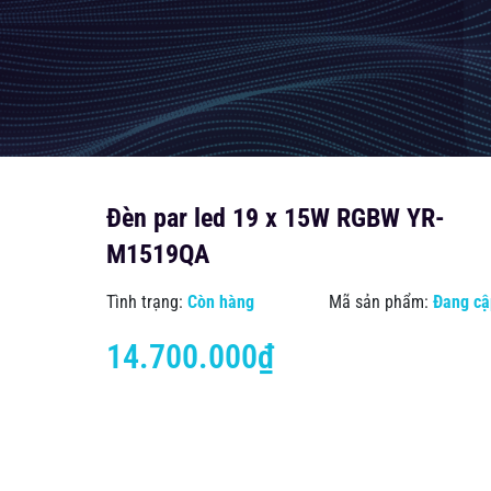
Đèn par led 19 x 15W RGBW YR-
M1519QA
Tình trạng:
Còn hàng
Mã sản phẩm:
Đang cậ
14.700.000₫