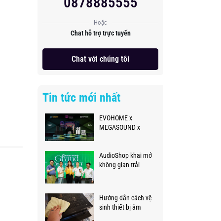
0878885555
Hoặc
Chat hỗ trợ trực tuyến
Chat với chúng tôi
Tin tức mới nhất
EVOHOME x
MEGASOUND x
PLASE SHOW 2026
AudioShop khai mở
không gian trải
nghiệm âm thanh
thực tế đẳng cấp,
chuyên nghiệp
Hướng dẫn cách vệ
sinh thiết bị âm
thanh đúng cách