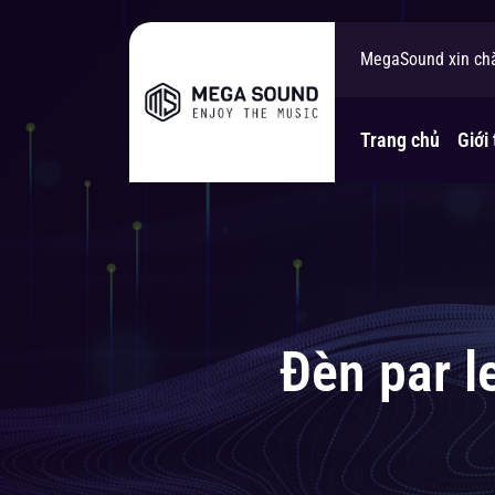
MegaSound xin ch
Bạn cần tư vấn gi
Trang chủ
Giới 
Đèn par 