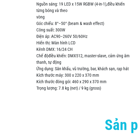
Nguồn sáng: 19 LED x 15W RGBW (4-in-1),điều khiển
từng bóng và theo
vòng
Góc chiếu: 8°–50° (beam & wash effect)
Công suất: 300W
Điện áp: AC90–260V 50/60Hz
Hiển thị: Màn hình LCD
Kênh DMX: 16/24 CH
Chế độđiều khiển: DMX512, master-slave, cảm ứng âm
thanh, tự động
Ứng dụng: Sân khấu, vũ trường, bar, khách sạn, rạp hát
Kích thước máy: 300 x 220 x 370 mm
Kích thước đóng gói: 460 x 290 x 370 mm
Trọng lượng: 7.8 kg (net) / 9 kg (gross)
Sản p