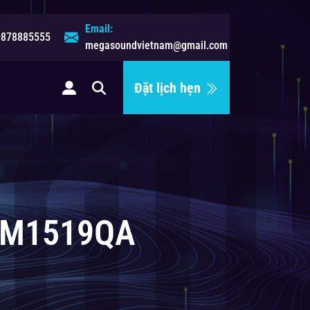
Email:
0878885555
megasoundvietnam@gmail.com
Đặt lịch hẹn
ệ
R-M1519QA