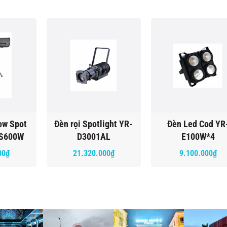
ow Spot
Đèn rọi Spotlight YR-
Đèn Led Cod YR
FS600W
D3001AL
E100W*4
00₫
21.320.000₫
9.100.000₫