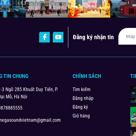
Đăng ký nhận tin
G TIN CHUNG
CHÍNH SÁCH
TI
1-3 Ngõ 285 Khuất Duy Tiến, P.
Tìm kiếm
Đại Mỗ, Hà Nội
Đăng nhập
Đăng ký
0878885555
Giỏ hàng
megasoundvietnam@gmail.com