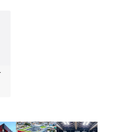
-
Đèn Par Light YR-
Đèn Movinghead Beam
N27Q
YR-421B
5.070.000₫
43.680.000₫