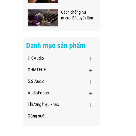
ngay tại nhà
Cách chống hú
micro: Bí quyết làm
chủ âm thanh
chuyên nghiệp
Danh mục sản phẩm
HK Audio
OHMTECH
5.S Audio
AudioFocus
Thương hiệu khác
Công suất