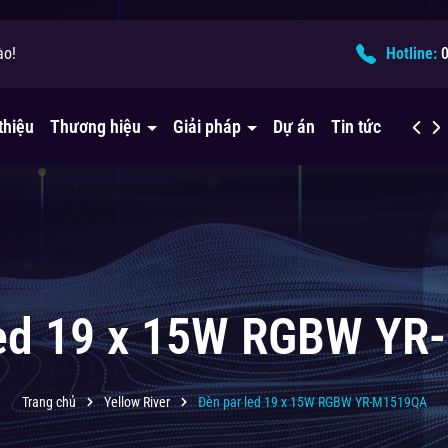
ào!
ải pháp âm thanh?
Hotline:
thiệu
Thương hiệu
Giải pháp
Dự án
Tin tức
Liên h
led 19 x 15W RGBW Y
Trang chủ
Yellow River
Đèn par led 19 x 15W RGBW YR-M1519QA