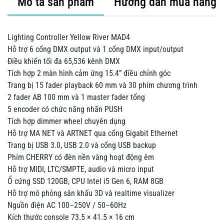
Mô tả sản phẩm
Hướng dẫn mua hàng
Lighting Controller Yellow River MAD4
Hỗ trợ 6 cổng DMX output và 1 cổng DMX input/output
Điều khiển tối đa 65,536 kênh DMX
Tích hợp 2 màn hình cảm ứng 15.4” điều chỉnh góc
Trang bị 15 fader playback 60 mm và 30 phím chương trình
2 fader AB 100 mm và 1 master fader tổng
5 encoder có chức năng nhấn PUSH
Tích hợp dimmer wheel chuyên dụng
Hỗ trợ MA NET và ARTNET qua cổng Gigabit Ethernet
Trang bị USB 3.0, USB 2.0 và cổng USB backup
Phím CHERRY có đèn nền vàng hoạt động êm
Hỗ trợ MIDI, LTC/SMPTE, audio và micro input
Ổ cứng SSD 120GB, CPU Intel i5 Gen 6, RAM 8GB
Hỗ trợ mô phỏng sân khấu 3D và realtime visualizer
Nguồn điện AC 100–250V / 50–60Hz
Kích thước console 73.5 × 41.5 × 16 cm