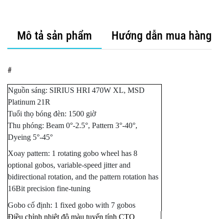
Mô tả sản phẩm
Hướng dẫn mua hàng
#
Nguồn sáng: SIRIUS HRI 470W XL, MSD
Platinum 21R
Tuổi thọ bóng đèn: 1500 giờ
Thu phóng: Beam 0°-2.5°, Pattern 3°-40°,
Dyeing 5°-45°
Xoay pattern: 1 rotating gobo wheel has 8
optional gobos, variable-speed jitter and
bidirectional rotation, and the pattern rotation has
16Bit precision fine-tuning
Gobo cố định: 1 fixed gobo with 7 gobos
Điều chỉnh nhiệt độ màu tuyến tính CTO