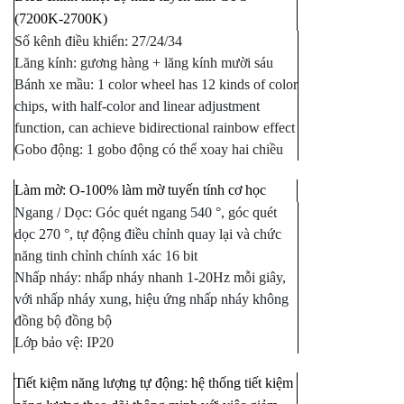
(7200K-2700K)
Số kênh điều khiển: 27/24/34
Lăng kính: gương hàng + lăng kính mười sáu
Bánh xe mầu: 1 color wheel has 12 kinds of color
chips, with half-color and linear adjustment
function, can achieve bidirectional rainbow effect
Gobo động: 1 gobo động có thể xoay hai chiều
Làm mờ: O-100% làm mờ tuyến tính cơ học
Ngang / Dọc: Góc quét ngang 540 °, góc quét
dọc 270 °, tự động điều chỉnh quay lại và chức
năng tinh chỉnh chính xác 16 bit
Nhấp nháy: nhấp nháy nhanh 1-20Hz mỗi giây,
với nhấp nháy xung, hiệu ứng nhấp nháy không
đồng bộ đồng bộ
Lớp bảo vệ: IP20
Tiết kiệm năng lượng tự động: hệ thống tiết kiệm