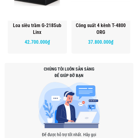
Loa siêu trầm G-218Sub
Công suất 4 kênh T-4800
Linx
ORG
42.700.000₫
37.800.000₫
CHÚNG TÔI LUÔN SẴN SÀNG
ĐỂ GIÚP ĐỠ BẠN
Để được hỗ trợ tốt nhất. Hãy gọi