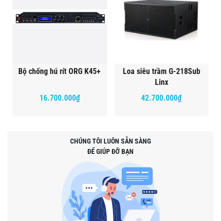
Bộ chống hú rít ORG K45+
Loa siêu trầm G-218Sub
Linx
16.700.000₫
42.700.000₫
CHÚNG TÔI LUÔN SẴN SÀNG
ĐỂ GIÚP ĐỠ BẠN