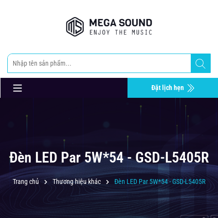
Đặt lịch hẹn
Đèn LED Par 5W*54 - GSD-L5405R
Trang chủ
Thương hiệu khác
Đèn LED Par 5W*54 - GSD-L5405R