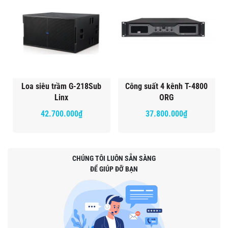
Loa siêu trầm G-218Sub
Công suất 4 kênh T-4800
Linx
ORG
42.700.000₫
37.800.000₫
CHÚNG TÔI LUÔN SẴN SÀNG
ĐỂ GIÚP ĐỠ BẠN