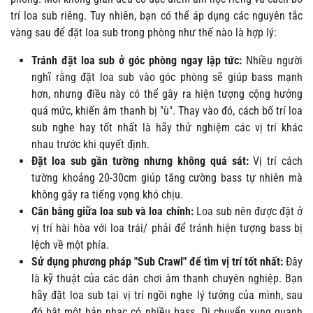
trí loa sub riêng. Tuy nhiên, bạn có thể áp dụng các nguyên tắc
vàng sau để đặt loa sub trong phòng như thế nào là hợp lý:
Tránh đặt loa sub ở góc phòng ngay lập tức:
Nhiều người
nghĩ rằng đặt loa sub vào góc phòng sẽ giúp bass mạnh
hơn, nhưng điều này có thể gây ra hiện tượng cộng hưởng
quá mức, khiến âm thanh bị "ù". Thay vào đó, cách bố trí loa
sub nghe hay tốt nhất là hãy thử nghiệm các vị trí khác
nhau trước khi quyết định.
Đặt loa sub gần tường nhưng không quá sát:
Vị trí cách
tường khoảng 20-30cm giúp tăng cường bass tự nhiên mà
không gây ra tiếng vọng khó chịu.
Cân bằng giữa loa sub và loa chính:
Loa sub nên được đặt ở
vị trí hài hòa với loa trái/ phải để tránh hiện tượng bass bị
lệch về một phía.
Sử dụng phương pháp "Sub Crawl" để tìm vị trí tốt nhất:
Đây
là kỹ thuật của các dân chơi âm thanh chuyên nghiệp. Bạn
hãy đặt loa sub tại vị trí ngồi nghe lý tưởng của mình, sau
đó bật một bản nhạc có nhiều bass. Di chuyển xung quanh