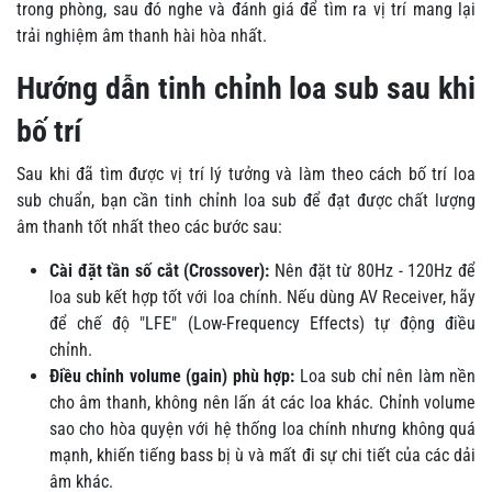
trong phòng, sau đó nghe và đánh giá để tìm ra vị trí mang lại
trải nghiệm âm thanh hài hòa nhất.
Hướng dẫn tinh chỉnh loa sub sau khi
bố trí
Sau khi đã tìm được vị trí lý tưởng và làm theo cách bố trí loa
sub chuẩn, bạn cần tinh chỉnh loa sub để đạt được chất lượng
âm thanh tốt nhất theo các bước sau:
Cài đặt tần số cắt (Crossover):
Nên đặt từ 80Hz - 120Hz để
loa sub kết hợp tốt với loa chính. Nếu dùng AV Receiver, hãy
để chế độ "LFE" (Low-Frequency Effects) tự động điều
chỉnh.
Điều chỉnh volume (gain) phù hợp:
Loa sub chỉ nên làm nền
cho âm thanh, không nên lấn át các loa khác. Chỉnh volume
sao cho hòa quyện với hệ thống loa chính nhưng không quá
mạnh, khiến tiếng bass bị ù và mất đi sự chi tiết của các dải
âm khác.