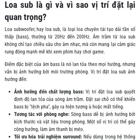
Loa sub là gì và vì sao vị trí đặt lại
quan trọng?
Loa subwoofer, hay loa sub, là loại loa chuyên tái tạo dải tần số
thấp (bass), thường từ 20Hz đến 200Hz. Âm trầm từ loa sub
không chỉ tạo chiều sâu cho âm nhạc, mà còn mang lại cảm giác
rung động mạnh mẽ khi xem phim hay chơi game.
Điểm đặc biệt của âm bass là nó lan tỏa theo mọi hướng, nhưng
vẫn bị ảnh hưởng bởi môi trường phòng. Vị trí đặt loa sub ảnh
hưởng đến:
Ảnh hưởng đến chất lượng bass:
Vị trí đặt loa sub quyết
định độ lan tỏa của sóng âm trầm. Đặt sai chỗ có thể khiến
bass bị "lệch pha", gây ra hiện tượng ù hoặc mất tiếng.
Tương tác với phòng nghe:
Sóng bass dễ bị ảnh hưởng bởi
kích thước và vật liệu trong phòng. Một số vị trí có thể gây
cộng hưởng, làm âm thanh bị méo.
Tối ưu hóa trải nghiệm surround:
Nếu dùng trong hệ thống