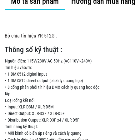
Mô tả sản phẩm
Hướng dẫn mua hàng
Bộ chia tín hiệu YR-512G
:
Thông số kỹ thuật :
Nguồn điện: 115V/230V AC 50Hz (AC110V~240V)
Tín hiệu vào/ra:
• 1 DMX512 digital input
• 1 DMX512 direct output (cách ly quang học)
• 8 cổng phân phối tín hiệu DMX cách ly quang học độc
lập
Loại cổng kết nối:
• Input: XLR-D3M / XLR-D5M
• Direct Output: XLR-D3F / XLR-D5F
• Distribution Output: XLR-D3F x4 / XLR-D5F
Tính năng kỹ thuật:
• Mỗi kênh có biến áp riêng và cách ly quang
• Cách ly điện áp >1000V giữa đầu vào và đầu ra