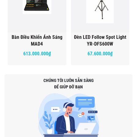
Bàn Điều Khiển Ánh Sáng
Đèn LED Follow Spot Light
MAD4
YR-DFS600W
613.000.000₫
67.600.000₫
CHÚNG TÔI LUÔN SẴN SÀNG
ĐỂ GIÚP ĐỠ BẠN