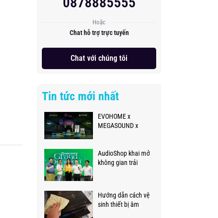
0878885555
Hoặc
Chat hỗ trợ trực tuyến
Chat với chúng tôi
Tin tức mới nhất
EVOHOME x
MEGASOUND x
PLASE SHOW 2026
AudioShop khai mở
không gian trải
nghiệm âm thanh
thực tế đẳng cấp,
chuyên nghiệp
Hướng dẫn cách vệ
sinh thiết bị âm
thanh đúng cách