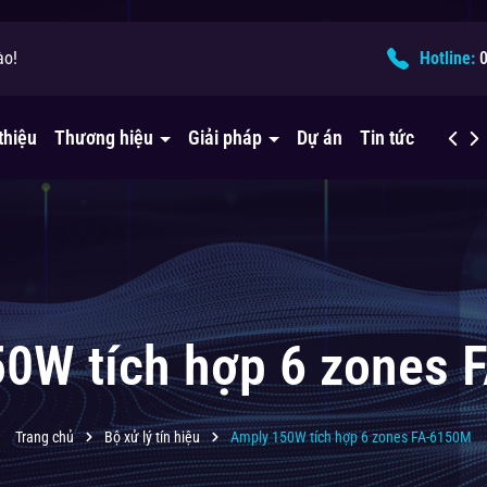
ào!
ải pháp âm thanh?
Hotline:
thiệu
Thương hiệu
Giải pháp
Dự án
Tin tức
Liên h
0W tích hợp 6 zones
Trang chủ
Bộ xử lý tín hiệu
Amply 150W tích hợp 6 zones FA-6150M