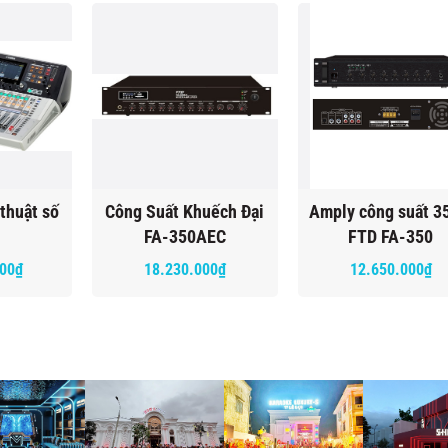
 thuật số
Công Suất Khuếch Đại
Amply công suất 
FA-350AEC
FTD FA-350
000₫
18.230.000₫
12.650.000₫