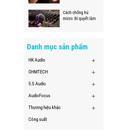
ngay tại nhà
Cách chống hú
micro: Bí quyết làm
chủ âm thanh
chuyên nghiệp
Danh mục sản phẩm
HK Audio
OHMTECH
5.S Audio
AudioFocus
Thương hiệu khác
Công suất