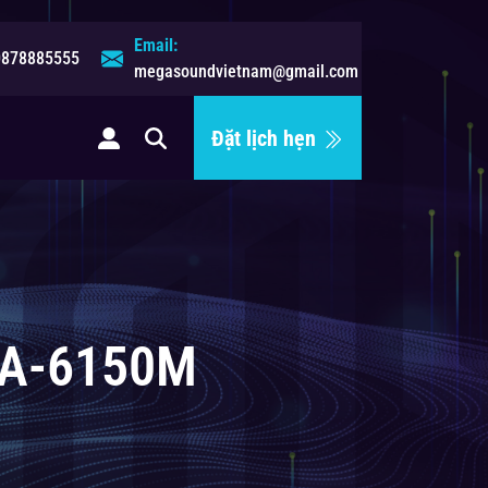
Email:
0878885555
megasoundvietnam@gmail.com
Đặt lịch hẹn
ệ
 FA-6150M