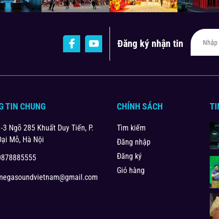
Đăng ký nhận tin
G TIN CHUNG
CHÍNH SÁCH
TI
1-3 Ngõ 285 Khuất Duy Tiến, P.
Tìm kiếm
Đại Mỗ, Hà Nội
Đăng nhập
Đăng ký
0878885555
Giỏ hàng
megasoundvietnam@gmail.com