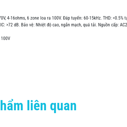
0V, 4-16ohms, 6 zone loa ra 100V. Đáp tuyến: 60-15kHz. THD: <0.5% t
MIC: >72 dB. Bảo vệ: Nhiệt độ cao, ngắn mạch, quá tải. Nguồn cấp: AC
a 100V
hẩm liên quan