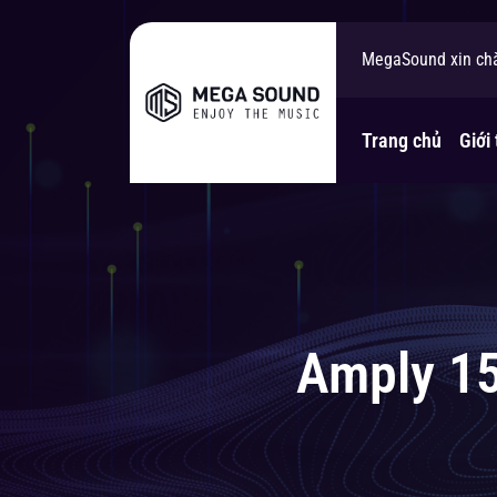
MegaSound xin ch
Bạn cần tư vấn gi
Trang chủ
Giới 
Amply 15