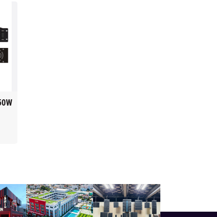
350W
Vang số AAP S9800
Bàn Mixer Allen &
Heath SQ-5
13.844.000₫
116.802.000₫