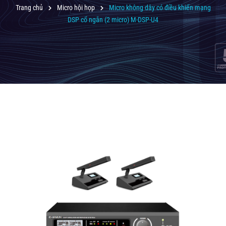
Trang chủ
Micro hội họp
Micro không dây có điều khiển mạng
DSP cổ ngắn (2 micro) M-DSP-U4