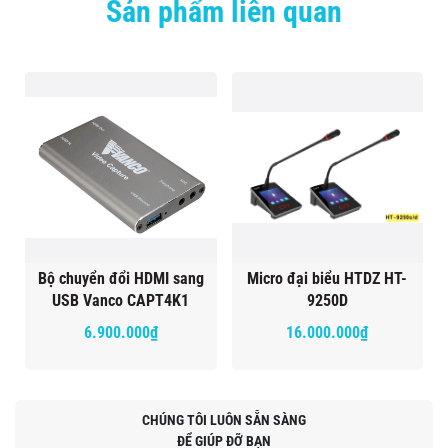
Sản phẩm liên quan
Bộ chuyển đổi HDMI sang
Micro đại biểu HTDZ HT-
USB Vanco CAPT4K1
9250D
6.900.000₫
16.000.000₫
CHÚNG TÔI LUÔN SẴN SÀNG
ĐỂ GIÚP ĐỠ BẠN