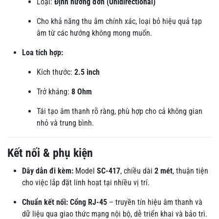
Loại:
Định hướng đơn (Unidirectional)
Cho khả năng thu âm chính xác, loại bỏ hiệu quả tạp
âm từ các hướng không mong muốn.
Loa tích hợp:
Kích thước:
2.5 inch
Trở kháng:
8 Ohm
Tái tạo âm thanh rõ ràng, phù hợp cho cả không gian
nhỏ và trung bình.
Kết nối & phụ kiện
Dây dẫn đi kèm:
Model
SC-417
, chiều dài
2 mét
, thuận tiện
cho việc lắp đặt linh hoạt tại nhiều vị trí.
Chuẩn kết nối:
Cổng RJ-45
– truyền tín hiệu âm thanh và
dữ liệu qua giao thức mạng nội bộ, dễ triển khai và bảo trì.