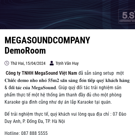
MEGASOUNDCOMPANY
DemoRoom
Thứ Hai, 15/04/2024
Trịnh Văn Huy
Công ty TNHH MegaSound Việt Nam
đã sẵn sàng setup một
𝐂𝐡𝐢𝐞̂́𝐜 𝐝𝐞𝐦𝐨 𝐧𝐡𝐨 𝐧𝐡𝐨̉ 𝟓𝟓𝐦𝟐 𝐬𝐚̆̃𝐧 𝐬𝐚̀𝐧𝐠 đ𝐨́𝐧 𝐭𝐢𝐞̂́𝐩 𝐪𝐮𝐲́ 𝐤𝐡𝐚́𝐜𝐡 𝐡𝐚̀𝐧𝐠
& đ𝐨̂́𝐢 𝐭𝐚́𝐜 𝐜𝐮̉𝐚 𝐌𝐞𝐠𝐚𝐒𝐨𝐮𝐧𝐝. Giúp quý đối tác trải nghiệm sản
phẩm thực tế một hệ thống âm thanh đầy đủ cho một phòng
Karaoke gia đình cũng như dự án lắp Karaoke tại quán.
Để trải nghiệm thực tế, quý khách vui lòng qua địa chỉ : 07 Đào
Duy Anh, P. Đống Đa, TP. Hà Nội
Hotline: 087 888 5555