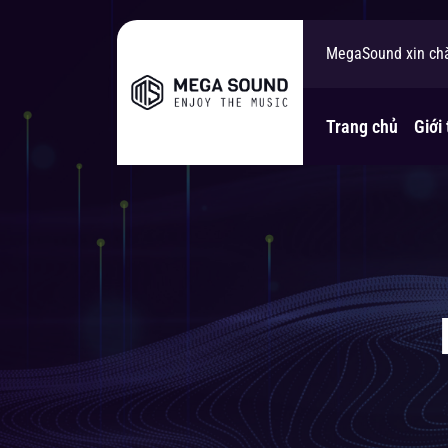
MegaSound xin ch
Bạn cần tư vấn gi
Trang chủ
Giới 