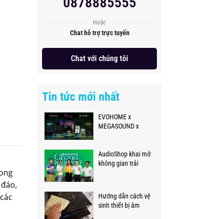
0878885555
Hoặc
Chat hỗ trợ trực tuyến
Chat với chúng tôi
Tin tức mới nhất
EVOHOME x
MEGASOUND x
PLASE SHOW 2026
AudioShop khai mở
không gian trải
rong
nghiệm âm thanh
thực tế đẳng cấp,
 đáo,
chuyên nghiệp
 các
Hướng dẫn cách vệ
sinh thiết bị âm
thanh đúng cách