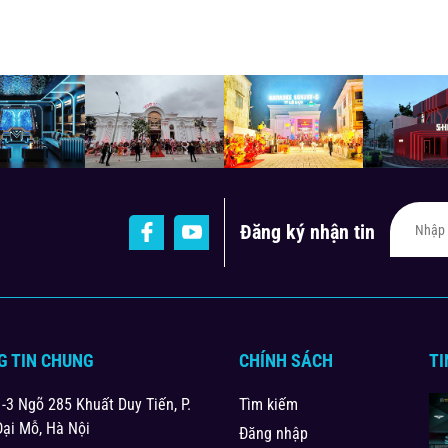
Đăng ký nhận tin
G TIN CHUNG
CHÍNH SÁCH
TI
1-3 Ngõ 285 Khuất Duy Tiến, P.
Tìm kiếm
Đại Mỗ, Hà Nội
Đăng nhập