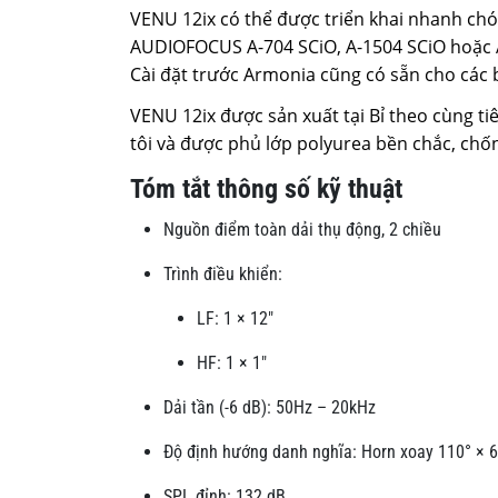
VENU 12ix có thể được triển khai nhanh chó
AUDIOFOCUS A-704 SCiO, A-1504 SCiO hoặc A-
Cài đặt trước Armonia cũng có sẵn cho các 
VENU 12ix được sản xuất tại Bỉ theo cùng 
tôi và được phủ lớp polyurea bền chắc, chốn
Tóm tắt thông số kỹ thuật
Nguồn điểm toàn dải thụ động, 2 chiều
Trình điều khiển:
LF: 1 × 12″
HF: 1 × 1″
Dải tần (-6 dB): 50Hz – 20kHz
Độ định hướng danh nghĩa: Horn xoay 110° × 
SPL đỉnh: 132 dB