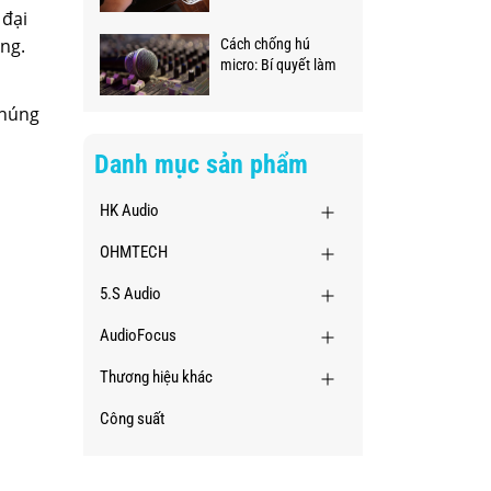
ngay tại nhà
 đại
ng.
Cách chống hú
micro: Bí quyết làm
chủ âm thanh
chuyên nghiệp
chúng
Danh mục sản phẩm
HK Audio
OHMTECH
5.S Audio
AudioFocus
Thương hiệu khác
Công suất