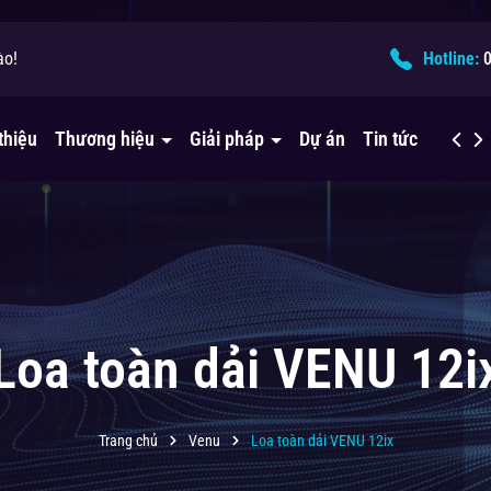
ào!
ải pháp âm thanh?
Hotline:
thiệu
Thương hiệu
Giải pháp
Dự án
Tin tức
Liên h
Loa toàn dải VENU 12i
Trang chủ
Venu
Loa toàn dải VENU 12ix