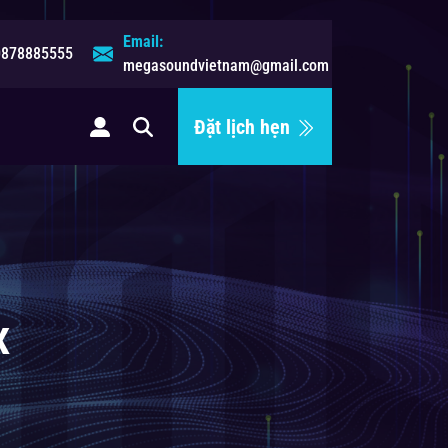
Email:
0878885555
megasoundvietnam@gmail.com
Đặt lịch hẹn
ệ
x