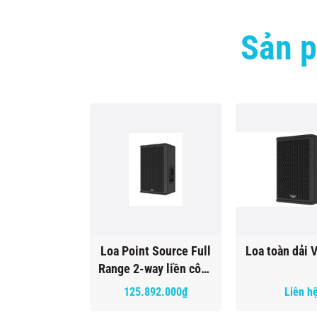
Sản p
Loa Point Source Full
Loa toàn dải 
Range 2-way liền công
suất Venu 12a
125.892.000₫
Liên h