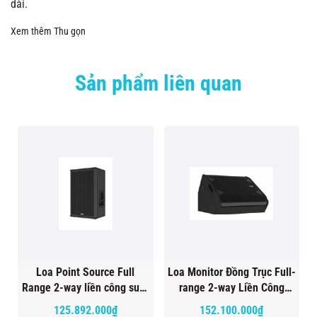
dài.
Xem thêm
Thu gọn
Sản phẩm liên quan
Loa Point Source Full
Loa Monitor Đồng Trục Full-
Range 2-way liền công suất
range 2-way Liền Công
Venu 12a
Suất AudioFocus CM 12a
125.892.000₫
152.100.000₫