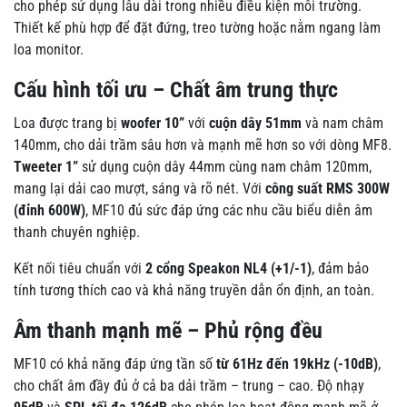
cho phép sử dụng lâu dài trong nhiều điều kiện môi trường.
Thiết kế phù hợp để đặt đứng, treo tường hoặc nằm ngang làm
loa monitor.
Cấu hình tối ưu – Chất âm trung thực
Loa được trang bị
woofer 10”
với
cuộn dây 51mm
và nam châm
140mm, cho dải trầm sâu hơn và mạnh mẽ hơn so với dòng MF8.
Tweeter 1”
sử dụng cuộn dây 44mm cùng nam châm 120mm,
mang lại dải cao mượt, sáng và rõ nét. Với
công suất RMS 300W
(đỉnh 600W)
, MF10 đủ sức đáp ứng các nhu cầu biểu diễn âm
thanh chuyên nghiệp.
Kết nối tiêu chuẩn với
2 cổng Speakon NL4 (+1/-1)
, đảm bảo
tính tương thích cao và khả năng truyền dẫn ổn định, an toàn.
Âm thanh mạnh mẽ – Phủ rộng đều
MF10 có khả năng đáp ứng tần số
từ 61Hz đến 19kHz (-10dB)
,
cho chất âm đầy đủ ở cả ba dải trầm – trung – cao. Độ nhạy