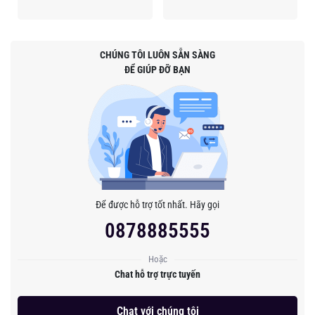
CHÚNG TÔI LUÔN SẴN SÀNG
ĐỂ GIÚP ĐỠ BẠN
Để được hỗ trợ tốt nhất. Hãy gọi
0878885555
Hoặc
Chat hỗ trợ trực tuyến
Chat với chúng tôi