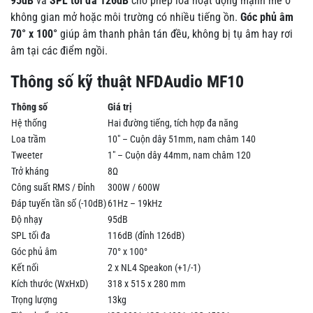
95dB
và
SPL tối đa 126dB
cho phép loa hoạt động mạnh mẽ ở
không gian mở hoặc môi trường có nhiều tiếng ồn.
Góc phủ âm
70° x 100°
giúp âm thanh phân tán đều, không bị tụ âm hay rơi
âm tại các điểm ngồi.
Thông số kỹ thuật NFDAudio MF10
Thông số
Giá trị
Hệ thống
Hai đường tiếng, tích hợp đa năng
Loa trầm
10" – Cuộn dây 51mm, nam châm 140
Tweeter
1" – Cuộn dây 44mm, nam châm 120
Trở kháng
8Ω
Công suất RMS / Đỉnh
300W / 600W
Đáp tuyến tần số (-10dB)
61Hz – 19kHz
Độ nhạy
95dB
SPL tối đa
116dB (đỉnh 126dB)
Góc phủ âm
70° x 100°
Kết nối
2 x NL4 Speakon (+1/-1)
Kích thước (WxHxD)
318 x 515 x 280 mm
Trọng lượng
13kg