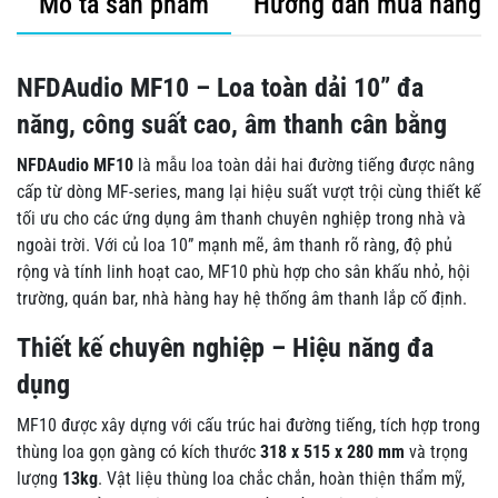
Mô tả sản phẩm
Hướng dẫn mua hàng
NFDAudio MF10 – Loa toàn dải 10” đa
năng, công suất cao, âm thanh cân bằng
NFDAudio MF10
là mẫu loa toàn dải hai đường tiếng được nâng
cấp từ dòng MF-series, mang lại hiệu suất vượt trội cùng thiết kế
tối ưu cho các ứng dụng âm thanh chuyên nghiệp trong nhà và
ngoài trời. Với củ loa 10” mạnh mẽ, âm thanh rõ ràng, độ phủ
rộng và tính linh hoạt cao, MF10 phù hợp cho sân khấu nhỏ, hội
trường, quán bar, nhà hàng hay hệ thống âm thanh lắp cố định.
Thiết kế chuyên nghiệp – Hiệu năng đa
dụng
MF10 được xây dựng với cấu trúc hai đường tiếng, tích hợp trong
thùng loa gọn gàng có kích thước
318 x 515 x 280 mm
và trọng
lượng
13kg
. Vật liệu thùng loa chắc chắn, hoàn thiện thẩm mỹ,