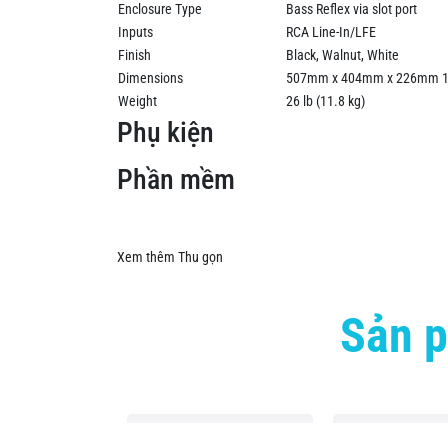
Enclosure Type
Bass Reflex via slot port
Inputs
RCA Line-In/LFE
Finish
Black, Walnut, White
Dimensions
507mm x 404mm x 226mm 19.
Weight
26 lb (11.8 kg)
Phụ kiện
Phần mềm
Xem thêm
Thu gọn
Sản p