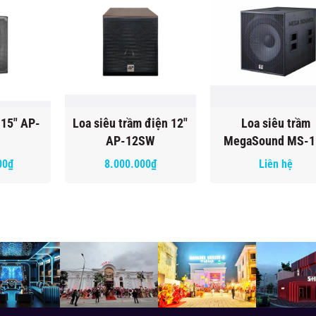
 15" AP-
Loa siêu trầm điện 12"
Loa siêu trầm
AP-12SW
MegaSound MS-1
00₫
8.000.000₫
Liên hệ