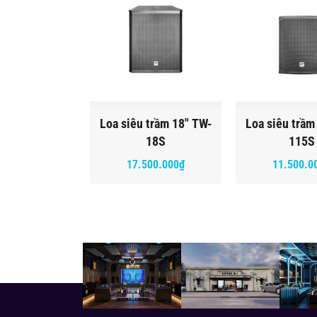
Loa siêu trầm 18" TW-
Loa siêu trầm
18S
115S
17.500.000₫
11.500.0