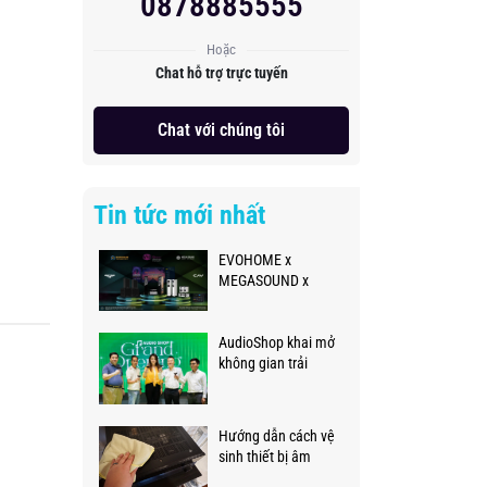
0878885555
Hoặc
Chat hỗ trợ trực tuyến
Chat với chúng tôi
Tin tức mới nhất
EVOHOME x
MEGASOUND x
PLASE SHOW 2026
AudioShop khai mở
không gian trải
nghiệm âm thanh
thực tế đẳng cấp,
chuyên nghiệp
Hướng dẫn cách vệ
sinh thiết bị âm
thanh đúng cách