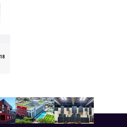
Sub PartyHouse
18
MF818B
Liên hệ