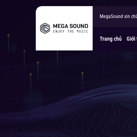
MegaSound xin ch
Bạn cần tư vấn gi
Trang chủ
Giới 