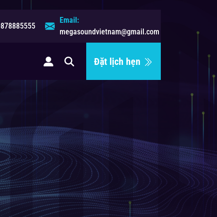
Email:
0878885555
megasoundvietnam@gmail.com
Đặt lịch hẹn
ệ