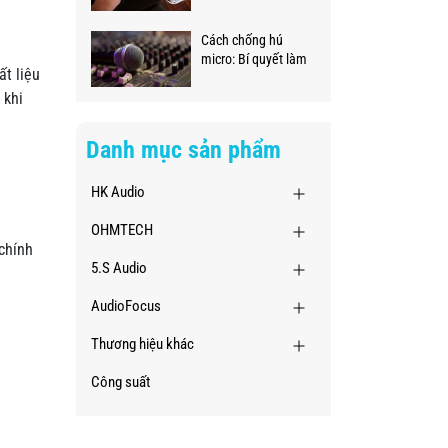
ngay tại nhà
Cách chống hú
micro: Bí quyết làm
ất liệu
chủ âm thanh
chuyên nghiệp
 khi
Danh mục sản phẩm
HK Audio
OHMTECH
chính
5.S Audio
AudioFocus
Thương hiệu khác
Công suất