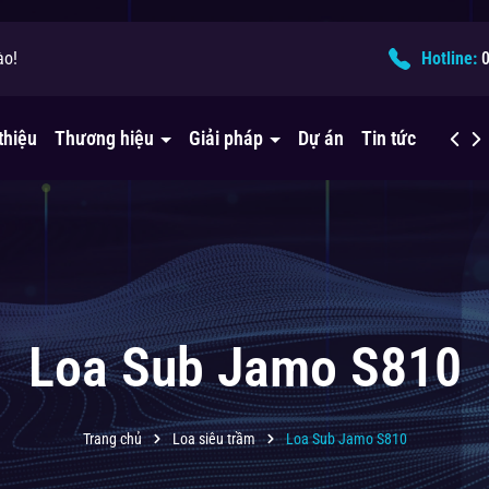
ào!
ải pháp âm thanh?
Hotline:
thiệu
Thương hiệu
Giải pháp
Dự án
Tin tức
Liên h
Loa Sub Jamo S810
Trang chủ
Loa siêu trầm
Loa Sub Jamo S810