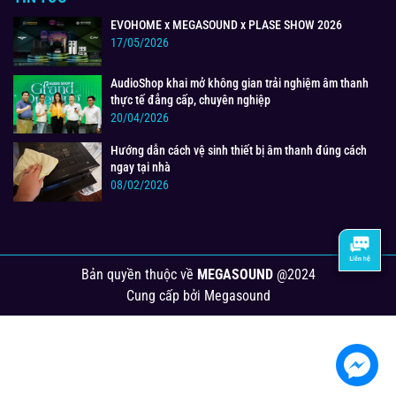
EVOHOME x MEGASOUND x PLASE SHOW 2026
17/05/2026
AudioShop khai mở không gian trải nghiệm âm thanh
thực tế đẳng cấp, chuyên nghiệp
20/04/2026
Hướng dẫn cách vệ sinh thiết bị âm thanh đúng cách
ngay tại nhà
08/02/2026
Bản quyền thuộc về
MEGASOUND
@2024
Cung cấp bởi
Megasound