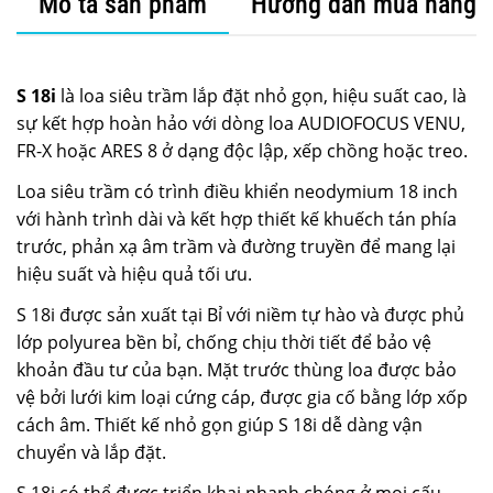
Mô tả sản phẩm
Hướng dẫn mua hàng
S 18i
là loa siêu trầm lắp đặt nhỏ gọn, hiệu suất cao, là
sự kết hợp hoàn hảo với dòng loa AUDIOFOCUS VENU,
FR-X hoặc ARES 8 ở dạng độc lập, xếp chồng hoặc treo.
Loa siêu trầm có trình điều khiển neodymium 18 inch
với hành trình dài và kết hợp thiết kế khuếch tán phía
trước, phản xạ âm trầm và đường truyền để mang lại
hiệu suất và hiệu quả tối ưu.
S 18i được sản xuất tại Bỉ với niềm tự hào và được phủ
lớp polyurea bền bỉ, chống chịu thời tiết để bảo vệ
khoản đầu tư của bạn. Mặt trước thùng loa được bảo
vệ bởi lưới kim loại cứng cáp, được gia cố bằng lớp xốp
cách âm. Thiết kế nhỏ gọn giúp S 18i dễ dàng vận
chuyển và lắp đặt.
S 18i có thể được triển khai nhanh chóng ở mọi cấu