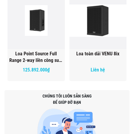
Loa Point Source Full
Loa toàn dải VENU 8ix
Range 2-way liền công suất
Venu 12a
125.892.000₫
Liên hệ
CHÚNG TÔI LUÔN SẴN SÀNG
ĐỂ GIÚP ĐỠ BẠN