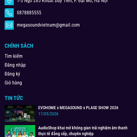
1-3 Ngõ 285 Khuất Duy Tiến, P. Đại Mỗ, Hà Nội
0878885555
megasoundvietnam@gmail.com
CHÍNH SÁCH
Tìm kiếm
Đăng nhập
Đăng ký
Giỏ hàng
TIN TỨC
EVOHOME x MEGASOUND x PLASE SHOW 2026
17/05/2026
AudioShop khai mở không gian trải nghiệm âm thanh
thực tế đẳng cấp, chuyên nghiệp