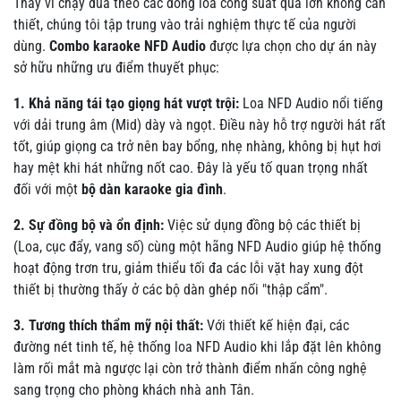
Thay vì chạy đua theo các dòng loa công suất quá lớn không cần
thiết, chúng tôi tập trung vào trải nghiệm thực tế của người
dùng.
Combo karaoke NFD Audio
được lựa chọn cho dự án này
sở hữu những ưu điểm thuyết phục:
1. Khả năng tái tạo giọng hát vượt trội:
Loa NFD Audio nổi tiếng
với dải trung âm (Mid) dày và ngọt. Điều này hỗ trợ người hát rất
tốt, giúp giọng ca trở nên bay bổng, nhẹ nhàng, không bị hụt hơi
hay mệt khi hát những nốt cao. Đây là yếu tố quan trọng nhất
đối với một
bộ dàn karaoke gia đình
.
2. Sự đồng bộ và ổn định:
Việc sử dụng đồng bộ các thiết bị
(Loa, cục đẩy, vang số) cùng một hãng NFD Audio giúp hệ thống
hoạt động trơn tru, giảm thiểu tối đa các lỗi vặt hay xung đột
thiết bị thường thấy ở các bộ dàn ghép nối "thập cẩm".
3. Tương thích thẩm mỹ nội thất:
Với thiết kế hiện đại, các
đường nét tinh tế, hệ thống loa NFD Audio khi lắp đặt lên không
làm rối mắt mà ngược lại còn trở thành điểm nhấn công nghệ
sang trọng cho phòng khách nhà anh Tân.