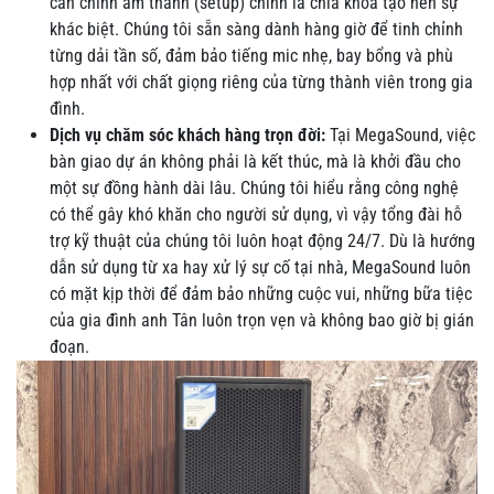
căn chỉnh âm thanh (setup) chính là chìa khóa tạo nên sự
khác biệt. Chúng tôi sẵn sàng dành hàng giờ để tinh chỉnh
từng dải tần số, đảm bảo tiếng mic nhẹ, bay bổng và phù
hợp nhất với chất giọng riêng của từng thành viên trong gia
đình.
Dịch vụ chăm sóc khách hàng trọn đời:
Tại MegaSound, việc
bàn giao dự án không phải là kết thúc, mà là khởi đầu cho
một sự đồng hành dài lâu. Chúng tôi hiểu rằng công nghệ
có thể gây khó khăn cho người sử dụng, vì vậy tổng đài hỗ
trợ kỹ thuật của chúng tôi luôn hoạt động 24/7. Dù là hướng
dẫn sử dụng từ xa hay xử lý sự cố tại nhà, MegaSound luôn
có mặt kịp thời để đảm bảo những cuộc vui, những bữa tiệc
của gia đình anh Tân luôn trọn vẹn và không bao giờ bị gián
đoạn.