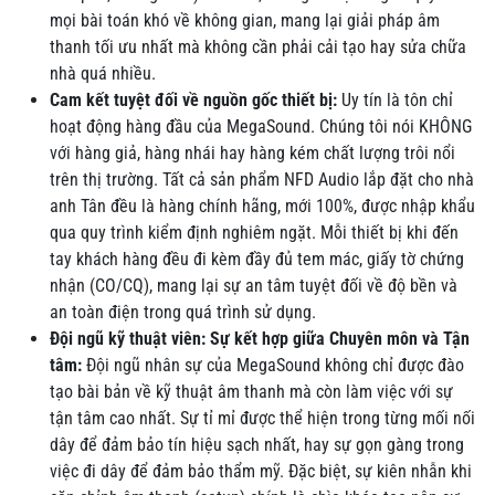
mọi bài toán khó về không gian, mang lại giải pháp âm
thanh tối ưu nhất mà không cần phải cải tạo hay sửa chữa
nhà quá nhiều.
Cam kết tuyệt đối về nguồn gốc thiết bị:
Uy tín là tôn chỉ
hoạt động hàng đầu của MegaSound. Chúng tôi nói KHÔNG
với hàng giả, hàng nhái hay hàng kém chất lượng trôi nổi
trên thị trường. Tất cả sản phẩm NFD Audio lắp đặt cho nhà
anh Tân đều là hàng chính hãng, mới 100%, được nhập khẩu
qua quy trình kiểm định nghiêm ngặt. Mỗi thiết bị khi đến
tay khách hàng đều đi kèm đầy đủ tem mác, giấy tờ chứng
nhận (CO/CQ), mang lại sự an tâm tuyệt đối về độ bền và
an toàn điện trong quá trình sử dụng.
Đội ngũ kỹ thuật viên: Sự kết hợp giữa Chuyên môn và Tận
tâm:
Đội ngũ nhân sự của MegaSound không chỉ được đào
tạo bài bản về kỹ thuật âm thanh mà còn làm việc với sự
tận tâm cao nhất. Sự tỉ mỉ được thể hiện trong từng mối nối
dây để đảm bảo tín hiệu sạch nhất, hay sự gọn gàng trong
việc đi dây để đảm bảo thẩm mỹ. Đặc biệt, sự kiên nhẫn khi