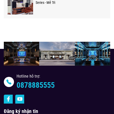
Series - Mễ Trì
Hotline hỗ trợ:
0878885555
Đăng ký nhận tin