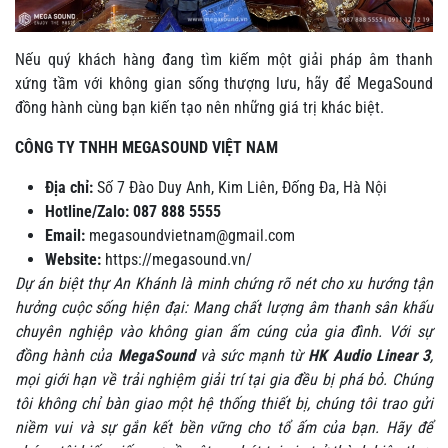
Nếu quý khách hàng đang tìm kiếm một giải pháp âm thanh
xứng tầm với không gian sống thượng lưu, hãy để MegaSound
đồng hành cùng bạn kiến tạo nên những giá trị khác biệt.
CÔNG TY TNHH MEGASOUND VIỆT NAM
Địa chỉ:
Số 7 Đào Duy Anh, Kim Liên, Đống Đa, Hà Nội
Hotline/Zalo:
087 888 5555
Email:
megasoundvietnam@gmail.com
Website:
https://megasound.vn/
Dự án biệt thự An Khánh là minh chứng rõ nét cho xu hướng tận
hưởng cuộc sống hiện đại: Mang chất lượng âm thanh sân khấu
chuyên nghiệp vào không gian ấm cúng của gia đình. Với sự
đồng hành của
MegaSound
và sức mạnh từ
HK Audio Linear 3
,
mọi giới hạn về trải nghiệm giải trí tại gia đều bị phá bỏ. Chúng
tôi không chỉ bàn giao một hệ thống thiết bị, chúng tôi trao gửi
niềm vui và sự gắn kết bền vững cho tổ ấm của bạn. Hãy để