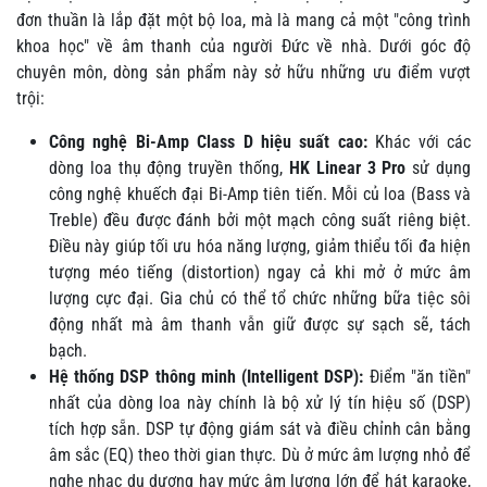
đơn thuần là lắp đặt một bộ loa, mà là mang cả một "công trình
khoa học" về âm thanh của người Đức về nhà. Dưới góc độ
chuyên môn, dòng sản phẩm này sở hữu những ưu điểm vượt
trội:
Công nghệ Bi-Amp Class D hiệu suất cao:
Khác với các
dòng loa thụ động truyền thống,
HK Linear 3 Pro
sử dụng
công nghệ khuếch đại Bi-Amp tiên tiến. Mỗi củ loa (Bass và
Treble) đều được đánh bởi một mạch công suất riêng biệt.
Điều này giúp tối ưu hóa năng lượng, giảm thiểu tối đa hiện
tượng méo tiếng (distortion) ngay cả khi mở ở mức âm
lượng cực đại. Gia chủ có thể tổ chức những bữa tiệc sôi
động nhất mà âm thanh vẫn giữ được sự sạch sẽ, tách
bạch.
Hệ thống DSP thông minh (Intelligent DSP):
Điểm "ăn tiền"
nhất của dòng loa này chính là bộ xử lý tín hiệu số (DSP)
tích hợp sẵn. DSP tự động giám sát và điều chỉnh cân bằng
âm sắc (EQ) theo thời gian thực. Dù ở mức âm lượng nhỏ để
nghe nhạc du dương hay mức âm lượng lớn để hát karaoke,