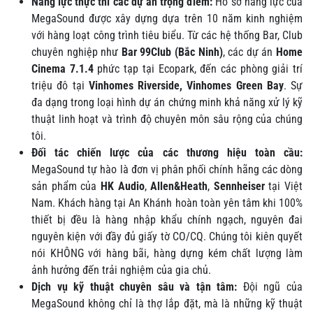
Năng lực thực thi các dự án trọng điểm:
Hồ sơ năng lực của
MegaSound được xây dựng dựa trên 10 năm kinh nghiệm
với hàng loạt công trình tiêu biểu. Từ các hệ thống Bar, Club
chuyên nghiệp như
Bar 99Club (Bắc Ninh)
, các dự án
Home
Cinema 7.1.4
phức tạp tại Ecopark, đến các phòng giải trí
triệu đô tại
Vinhomes Riverside, Vinhomes Green Bay
. Sự
đa dạng trong loại hình dự án chứng minh khả năng xử lý kỹ
thuật linh hoạt và trình độ chuyên môn sâu rộng của chúng
tôi.
Đối tác chiến lược của các thương hiệu toàn cầu:
MegaSound tự hào là đơn vị phân phối chính hãng các dòng
sản phẩm của
HK Audio
,
Allen&Heath
,
Sennheiser
tại Việt
Nam. Khách hàng tại An Khánh hoàn toàn yên tâm khi 100%
thiết bị đều là hàng nhập khẩu chính ngạch, nguyên đai
nguyên kiện với đầy đủ giấy tờ CO/CQ. Chúng tôi kiên quyết
nói KHÔNG với hàng bãi, hàng dựng kém chất lượng làm
ảnh hưởng đến trải nghiệm của gia chủ.
Dịch vụ kỹ thuật chuyên sâu và tận tâm:
Đội ngũ của
MegaSound không chỉ là thợ lắp đặt, mà là những kỹ thuật