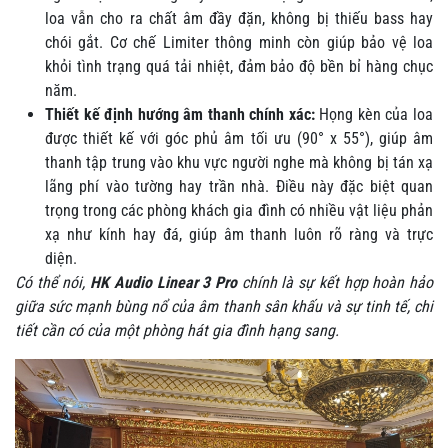
loa vẫn cho ra chất âm đầy đặn, không bị thiếu bass hay
chói gắt. Cơ chế Limiter thông minh còn giúp bảo vệ loa
khỏi tình trạng quá tải nhiệt, đảm bảo độ bền bỉ hàng chục
năm.
Thiết kế định hướng âm thanh chính xác:
Họng kèn của loa
được thiết kế với góc phủ âm tối ưu (90° x 55°), giúp âm
thanh tập trung vào khu vực người nghe mà không bị tán xạ
lãng phí vào tường hay trần nhà. Điều này đặc biệt quan
trọng trong các phòng khách gia đình có nhiều vật liệu phản
xạ như kính hay đá, giúp âm thanh luôn rõ ràng và trực
diện.
Có thể nói,
HK Audio Linear 3 Pro
chính là sự kết hợp hoàn hảo
giữa sức mạnh bùng nổ của âm thanh sân khấu và sự tinh tế, chi
tiết cần có của một phòng hát gia đình hạng sang.