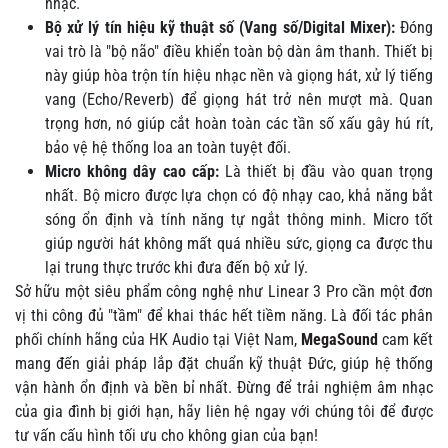
nhạc.
Bộ xử lý tín hiệu kỹ thuật số (Vang số/Digital Mixer):
Đóng
vai trò là "bộ não" điều khiển toàn bộ dàn âm thanh. Thiết bị
này giúp hòa trộn tín hiệu nhạc nền và giọng hát, xử lý tiếng
vang (Echo/Reverb) để giọng hát trở nên mượt mà. Quan
trọng hơn, nó giúp cắt hoàn toàn các tần số xấu gây hú rít,
bảo vệ hệ thống loa an toàn tuyệt đối.
Micro không dây cao cấp:
Là thiết bị đầu vào quan trọng
nhất. Bộ micro được lựa chọn có độ nhạy cao, khả năng bắt
sóng ổn định và tính năng tự ngắt thông minh. Micro tốt
giúp người hát không mất quá nhiều sức, giọng ca được thu
lại trung thực trước khi đưa đến bộ xử lý.
Sở hữu một siêu phẩm công nghệ như Linear 3 Pro cần một đơn
vị thi công đủ "tầm" để khai thác hết tiềm năng. Là đối tác phân
phối chính hãng của HK Audio tại Việt Nam,
MegaSound
cam kết
mang đến giải pháp lắp đặt chuẩn kỹ thuật Đức, giúp hệ thống
vận hành ổn định và bền bỉ nhất. Đừng để trải nghiệm âm nhạc
của gia đình bị giới hạn, hãy liên hệ ngay với chúng tôi để được
tư vấn cấu hình tối ưu cho không gian của bạn!