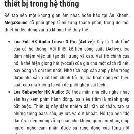
thiết bị trong hệ thống
Để tạo nên một không gian âm nhạc hoàn hảo tại An Khánh,
MegaSound
đã phối ghép tỉ mỉ từng thành phần, trong đó mỗi
thiết bị đều đóng vai trò không thể thay thế:
Loa Full HK Audio Linear 3 Pro (Active):
Đây là "linh hồn"
của cả hệ thống. Với thiết kế liền công suất (Active), loa
đảm nhiệm việc tái tạo dải trung và cao. Vai trò chính của
nó là thể hiện giọng hát (vocal) của gia chủ một cách rõ nét,
bay bổng và chi tiết nhất. Nhờ tích hợp sẵn amply bên trong
được nhà sản xuất tinh chỉnh tối ưu, loa hoạt động với hiệu
suất cao mà không lo vấn đề phối ghép sai lệch.
Loa Subwoofer HK Audio:
Để thỏa mãn nhu cầu nghe nhạc
sàn hay xem phim hành động, loa siêu trầm là mảnh ghép
bắt buộc. Thiết bị này đảm nhiệm dải tần số thấp, tạo ra
những tiếng bass sâu, uy lực và dứt khoát. Nó tạo nên "độ
đầm" và nền móng vững chắc cho không gian âm nhạc, giúp
người nghe cảm nhận được sự rung động của từng nốt