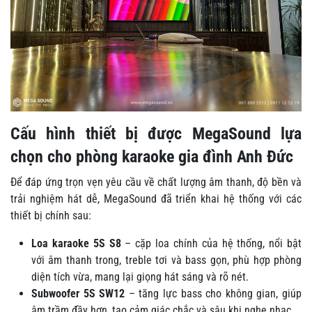
Cấu hình thiết bị được MegaSound lựa
chọn cho phòng karaoke gia đình Anh Đức
Để đáp ứng trọn vẹn yêu cầu về chất lượng âm thanh, độ bền và
trải nghiệm hát dễ, MegaSound đã triển khai hệ thống với các
thiết bị chính sau:
Loa karaoke 5S S8
– cặp loa chính của hệ thống, nổi bật
với âm thanh trong, treble tơi và bass gọn, phù hợp phòng
diện tích vừa, mang lại giọng hát sáng và rõ nét.
Subwoofer 5S SW12
– tăng lực bass cho không gian, giúp
âm trầm đầy hơn, tạo cảm giác chắc và sâu khi nghe nhạc.