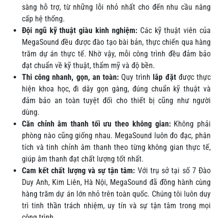
sàng hỗ trợ, từ những lỗi nhỏ nhất cho đến nhu cầu nâng
cấp hệ thống.
Đội ngũ kỹ thuật giàu kinh nghiệm:
Các kỹ thuật viên của
MegaSound đều được đào tạo bài bản, thực chiến qua hàng
trăm dự án thực tế. Nhờ vậy, mỗi công trình đều đảm bảo
đạt chuẩn về kỹ thuật, thẩm mỹ và độ bền.
Thi công nhanh, gọn, an toàn:
Quy trình
lắp đặt
được thực
hiện khoa học, đi dây gọn gàng, đúng chuẩn kỹ thuật và
đảm bảo an toàn tuyệt đối cho thiết bị cũng như người
dùng.
Căn chỉnh âm thanh tối ưu theo không gian:
Không phải
phòng nào cũng giống nhau. MegaSound luôn đo đạc, phân
tích và tinh chỉnh âm thanh theo từng không gian thực tế,
giúp âm thanh đạt chất lượng tốt nhất.
Cam kết chất lượng và sự tận tâm:
Với trụ sở tại số 7 Đào
Duy Anh, Kim Liên, Hà Nội, MegaSound đã đồng hành cùng
hàng trăm dự án lớn nhỏ trên toàn quốc. Chúng tôi luôn duy
trì tinh thần trách nhiệm, uy tín và sự tận tâm trong mọi
công trình.