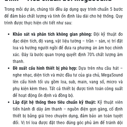
Trong mỗi dự án, chúng tôi đều áp dụng quy trình chuẩn 5 bước
để đảm bảo chất lượng và tính ổn định lâu dài cho hệ thống. Quy
trình được thực hiện chi tiết như sau:
Khảo sát và phân tích không gian phòng:
Đội kỹ thuật đo
đạc diện tích, độ vang, vật liệu tường – trần – sàn, vị trí đặt
loa và hướng người ngồi để đưa ra phương án âm học chính
xác. Đây là bước quan trọng quyết định 70% chất lượng âm
thanh.
Đề xuất cấu hình thiết bị phù hợp:
Dựa trên nhu cầu hát –
nghe nhạc, diện tích và mức đầu tư của gia chủ, MegaSound
lên cấu hình tối ưu gồm loa, sub, main, vang số, micro và
phụ kiện kèm theo. Tất cả thiết bị được tính toán công suất
để hoạt động ổn định và đồng bộ.
Lắp đặt hệ thống theo tiêu chuẩn kỹ thuật:
Kỹ thuật viên
tiến hành đi dây âm thanh – nguồn điện gọn gàng, cố định
thiết bị bằng giá treo chuyên dụng, đảm bảo an toàn tuyệt
đối. Vị trí loa được đặt theo đúng góc phủ âm để tránh dội