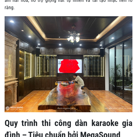
ấm hài hòa, hỗ trợ giọng hát tự nhiên và tái tạo nhạc nền rõ
ràng.
Quy trình thi công dàn karaoke gia
đình – Tiêu chuẩn bởi MegaSound