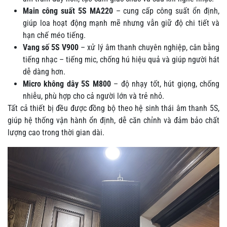
Main công suất 5S MA220
– cung cấp công suất ổn định,
giúp loa hoạt động mạnh mẽ nhưng vẫn giữ độ chi tiết và
hạn chế méo tiếng.
Vang số 5S V900
– xử lý âm thanh chuyên nghiệp, cân bằng
tiếng nhạc – tiếng mic, chống hú hiệu quả và giúp người hát
dễ dàng hơn.
Micro không dây 5S M800
– độ nhạy tốt, hút giọng, chống
nhiễu, phù hợp cho cả người lớn và trẻ nhỏ.
Tất cả thiết bị đều được đồng bộ theo hệ sinh thái âm thanh 5S,
giúp hệ thống vận hành ổn định, dễ căn chỉnh và đảm bảo chất
lượng cao trong thời gian dài.