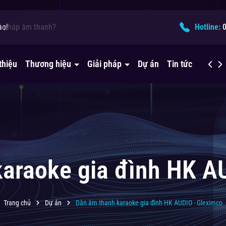
ào!
ải pháp âm thanh?
Hotline:
thiệu
Thương hiệu
Giải pháp
Dự án
Tin tức
Liên h
araoke gia đình HK A
Trang chủ
Dự án
Dàn âm thanh karaoke gia đình HK AUDIO - Gleximco