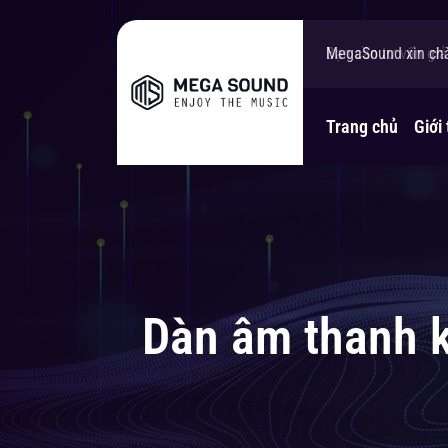
MegaSound xin ch
Bạn cần tư vấn gi
Trang chủ
Giới 
Dàn âm thanh k