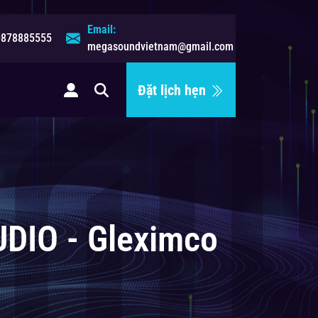
Email:
0878885555
megasoundvietnam@gmail.com
Đặt lịch hẹn
ệ
UDIO - Gleximco