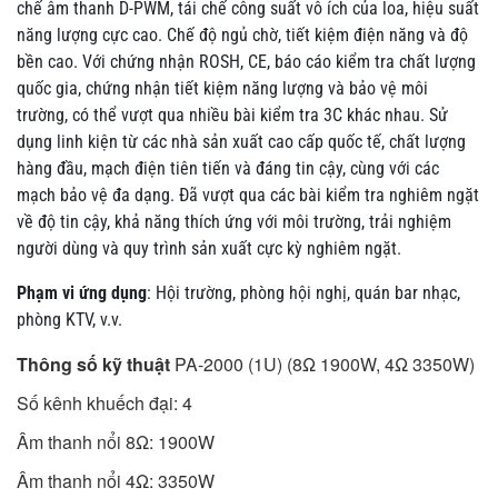
chế âm thanh D-PWM, tái chế công suất vô ích của loa, hiệu suất
năng lượng cực cao. Chế độ ngủ chờ, tiết kiệm điện năng và độ
bền cao. Với chứng nhận ROSH, CE, báo cáo kiểm tra chất lượng
quốc gia, chứng nhận tiết kiệm năng lượng và bảo vệ môi
trường, có thể vượt qua nhiều bài kiểm tra 3C khác nhau. Sử
dụng linh kiện từ các nhà sản xuất cao cấp quốc tế, chất lượng
hàng đầu, mạch điện tiên tiến và đáng tin cậy, cùng với các
mạch bảo vệ đa dạng. Đã vượt qua các bài kiểm tra nghiêm ngặt
về độ tin cậy, khả năng thích ứng với môi trường, trải nghiệm
người dùng và quy trình sản xuất cực kỳ nghiêm ngặt.
Phạm vi ứng dụng
: Hội trường, phòng hội nghị, quán bar nhạc,
phòng KTV, v.v.
Thông số kỹ thuật
PA-2000 (1U) (8Ω 1900W, 4Ω 3350W)
Số kênh khuếch đại: 4
Âm thanh nổi 8Ω: 1900W
Âm thanh nổi 4Ω: 3350W