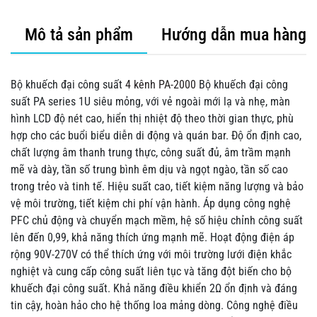
Mô tả sản phẩm
Hướng dẫn mua hàng
Bộ khuếch đại công suất
4 kênh PA-2000
Bộ khuếch đại công
suất PA series 1U siêu mỏng, với vẻ ngoài mới lạ và nhẹ, màn
hình LCD độ nét cao, hiển thị nhiệt độ theo thời gian thực, phù
hợp cho các buổi biểu diễn di động và quán bar. Độ ổn định cao,
chất lượng âm thanh trung thực, công suất đủ, âm trầm mạnh
mẽ và dày, tần số trung bình êm dịu và ngọt ngào, tần số cao
trong trẻo và tinh tế. Hiệu suất cao, tiết kiệm năng lượng và bảo
vệ môi trường, tiết kiệm chi phí vận hành. Áp dụng công nghệ
PFC chủ động và chuyển mạch mềm, hệ số hiệu chỉnh công suất
lên đến 0,99, khả năng thích ứng mạnh mẽ. Hoạt động điện áp
rộng 90V-270V có thể thích ứng với môi trường lưới điện khắc
nghiệt và cung cấp công suất liên tục và tăng đột biến cho bộ
khuếch đại công suất. Khả năng điều khiển 2Ω ổn định và đáng
tin cậy, hoàn hảo cho hệ thống loa mảng dòng. Công nghệ điều