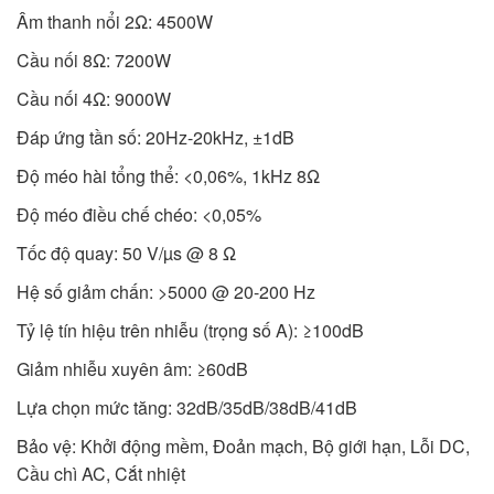
Âm thanh nổi 2Ω: 4500W
Cầu nối 8Ω: 7200W
Cầu nối 4Ω: 9000W
Đáp ứng tần số: 20Hz-20kHz, ±1dB
Độ méo hài tổng thể: <0,06%, 1kHz 8Ω
Độ méo điều chế chéo: <0,05%
Tốc độ quay: 50 V/µs @ 8 Ω
Hệ số giảm chấn: >5000 @ 20-200 Hz
Tỷ lệ tín hiệu trên nhiễu (trọng số A): ≥100dB
Giảm nhiễu xuyên âm: ≥60dB
Lựa chọn mức tăng: 32dB/35dB/38dB/41dB
Bảo vệ: Khởi động mềm, Đoản mạch, Bộ giới hạn, Lỗi DC,
Cầu chì AC, Cắt nhiệt