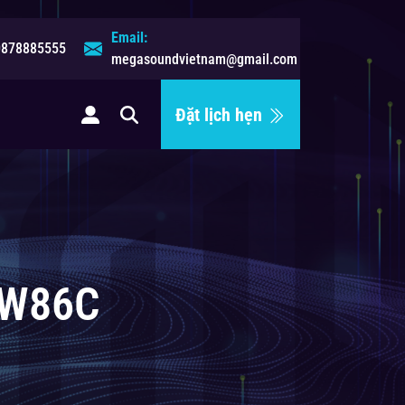
Email:
0878885555
megasoundvietnam@gmail.com
Đặt lịch hẹn
ệ
 W86C