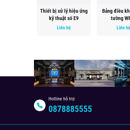
Thiết bị xử lý hiệu ứng
Bảng điều kh
kỹ thuật số E9
tường W
Liên hệ
Liên h
Hotline hỗ trợ:
0878885555