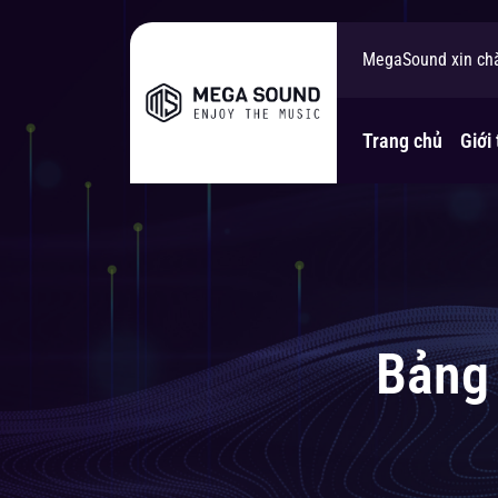
MegaSound xin ch
Bạn cần tư vấn gi
Trang chủ
Giới 
Bảng