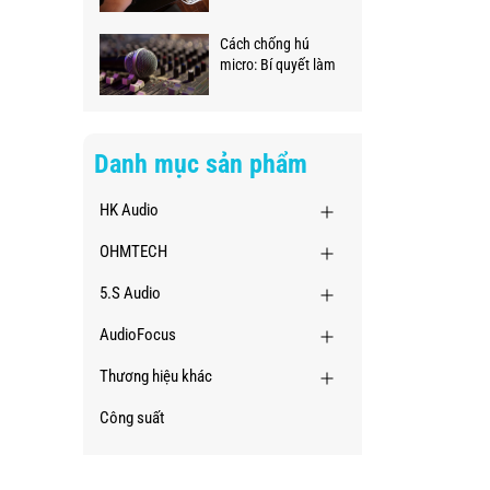
ngay tại nhà
Cách chống hú
micro: Bí quyết làm
chủ âm thanh
chuyên nghiệp
Danh mục sản phẩm
HK Audio
OHMTECH
5.S Audio
AudioFocus
Thương hiệu khác
Công suất