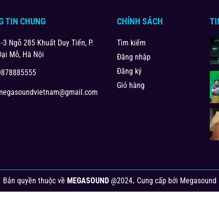
G TIN CHUNG
CHÍNH SÁCH
TI
1-3 Ngõ 285 Khuất Duy Tiến, P.
Tìm kiếm
Đại Mỗ, Hà Nội
Đăng nhập
Đăng ký
0878885555
Giỏ hàng
megasoundvietnam@gmail.com
Bản quyền thuộc về
MEGASOUND
@2024
.
Cung cấp bởi
Megasound