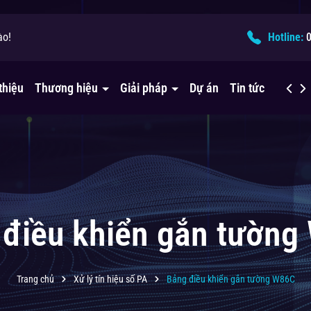
ào!
ải pháp âm thanh?
Hotline:
thiệu
Thương hiệu
Giải pháp
Dự án
Tin tức
Liên h
 điều khiển gắn tường
Trang chủ
Xử lý tín hiệu số PA
Bảng điều khiển gắn tường W86C