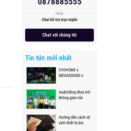
0878885555
Hoặc
Chat hỗ trợ trực tuyến
Chat với chúng tôi
Tin tức mới nhất
EVOHOME x
MEGASOUND x
PLASE SHOW 2026
AudioShop khai mở
không gian trải
nghiệm âm thanh
thực tế đẳng cấp,
chuyên nghiệp
Hướng dẫn cách vệ
sinh thiết bị âm
thanh đúng cách